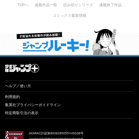
TOPへ
連載作品一覧
読み切りシリーズ
連載終了作品
コミックス最新情報
才能溢れる投稿作が読み放題！ ジャンプルーキー！
ヘルプ／使い方
利用規約
集英社プライバシーガイドライン
特定商取引法の表示
JASRAC許諾第9009285055Y45038号