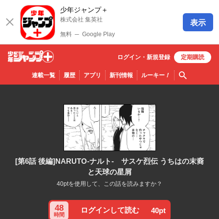
少年ジャンプ＋
株式会社 集英社
表示
無料
─
Google Play
ログイン・
新規
登録
定期購読
少年ジ
検索
連載一覧
履歴
アプリ
新刊情報
ルーキー
！
ャンプ
＋
[第6話 後編]NARUTO-ナルト- サスケ烈伝 うちはの末裔
と天球の星屑
40ptを使用して、この話を読みますか？
48
ログインして読む
40pt
時間