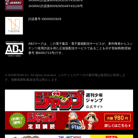
JASRAC許諾第9009285050Y45038号
JASRAC許諾第9009285049Y43128号
許諾番号 ID000002929
ABJマークは、この電子書店・電子書籍配信サービスが、著作権者からコン
テンツ使用許諾を得た正規版配信サービスであることを示す登録商標(登録
番号 第6091713号)です。
©
SHUEISHA Inc
. All rights reserved. このサイトのデータの著作権は集英社が保有しま
す。無断複製転載放送等は禁止します。