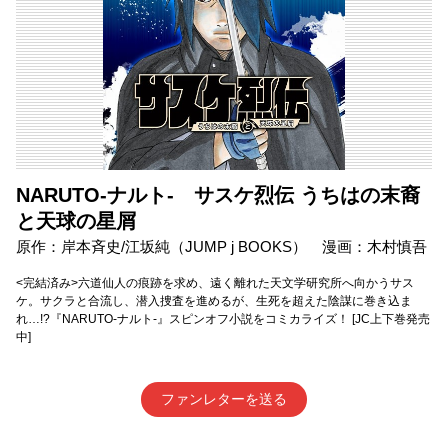
NARUTO-ナルト- サスケ烈伝 うちはの末裔
と天球の星屑
原作：岸本斉史/江坂純（JUMP j BOOKS） 漫画：木村慎吾
<完結済み>六道仙人の痕跡を求め、遠く離れた天文学研究所へ向かうサス
ケ。サクラと合流し、潜入捜査を進めるが、生死を超えた陰謀に巻き込ま
れ…!?『NARUTO-ナルト-』スピンオフ小説をコミカライズ！ [JC上下巻発売
中]
ファンレターを送る