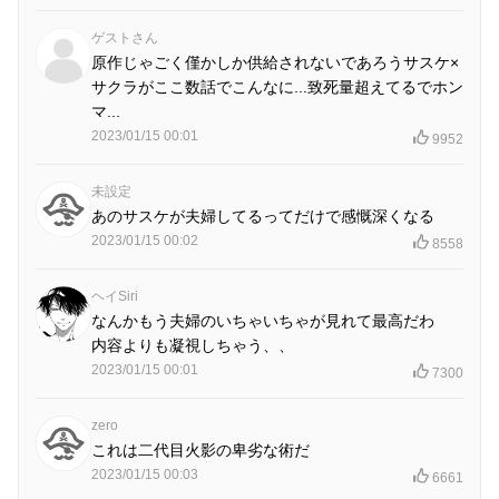
ゲストさん
原作じゃごく僅かしか供給されないであろうサスケ×
サクラがここ数話でこんなに...致死量超えてるでホン
マ...
2023/01/15 00:01
9952
未設定
あのサスケが夫婦してるってだけで感慨深くなる
2023/01/15 00:02
8558
ヘイSiri
なんかもう夫婦のいちゃいちゃが見れて最高だわ
内容よりも凝視しちゃう、、
2023/01/15 00:01
7300
zero
これは二代目火影の卑劣な術だ
2023/01/15 00:03
6661