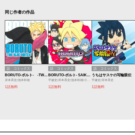
同じ作者の作品
話
コミックス
話
コミックス
話
コミックス
BORUTO-ボルト- -TWO BLUE VORTEX-
BORUTO-ボルト- SAIKYO DASH GENERATIONS
うちはサスケの写輪眼伝
岸本斉史/池本幹雄
平健史/岸本斉史/池本幹雄/小太刀右京
平健史/岸本斉史
1話無料
1話無料
1話無料