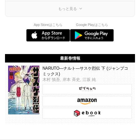
もっと見る
App Storeはこちら
Google Playはこちら
最新巻情報
NARUTO―ナルト―サスケ烈伝 下 (ジャンプコ
ミックス)
木村 慎吾, 岸本 斉史, 江坂 純