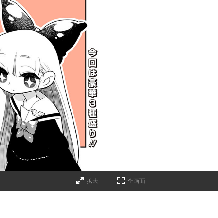
拡大
全画面