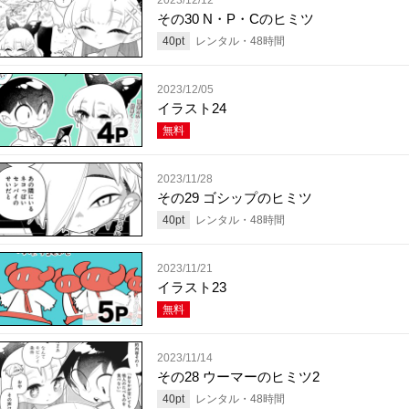
その30 N・P・Cのヒミツ
40
pt
レンタル・
48
時間
2023/12/05
イラスト24
無料
2023/11/28
その29 ゴシップのヒミツ
40
pt
レンタル・
48
時間
2023/11/21
イラスト23
無料
2023/11/14
その28 ウーマーのヒミツ2
40
pt
レンタル・
48
時間