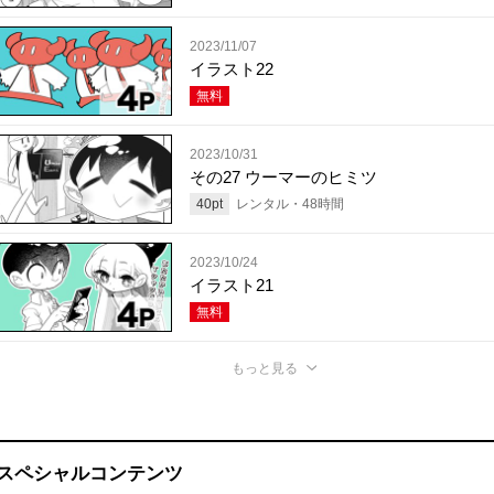
2023/11/07
イラスト22
無料
2023/10/31
その27 ウーマーのヒミツ
40
pt
レンタル・
48
時間
2023/10/24
イラスト21
無料
もっと見る
スペシャルコンテンツ