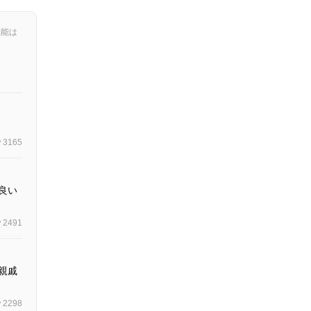
機能は
3165
良い
2491
親戚
2298