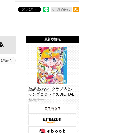
RSSフィード
ポスト
埋め込む
最新巻情報
覧
1話から
放課後ひみつクラブ 8 (ジ
ャンプコミックスDIGITAL)
福島鉄平