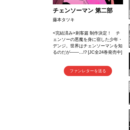
チェンソーマン 第二部
藤本タツキ
<完結済み>刺客篇 制作決定！ チ
ェンソーの悪魔を身に宿した少年・
デンジ。世界はチェンソーマンを知
るのだが――…!? [JC全24巻発売中]
ファンレターを送る