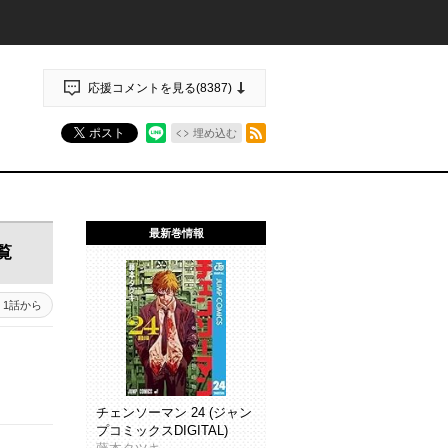
応援コメントを見る(
8387
)
RSSフィード
ポスト
埋め込む
最新巻情報
覧
1話から
チェンソーマン 24 (ジャン
プコミックスDIGITAL)