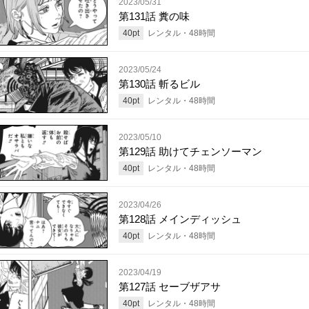
2023/05/31
第131話 糞の味
40
pt
レンタル・
48
時間
2023/05/24
第130話 斬るビル
40
pt
レンタル・
48
時間
2023/05/10
第129話 助けてチェンソーマン
40
pt
レンタル・
48
時間
2023/04/26
第128話 メインディッシュ
40
pt
レンタル・
48
時間
2023/04/19
第127話 セーブザアサ
40
pt
レンタル・
48
時間