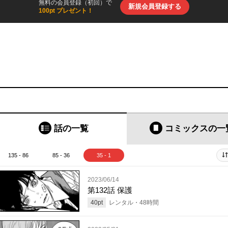
無料の会員登録（初回）で
新規会員登録する
100pt プレゼント！
話の一覧
コミックス
の一
135 - 86
85 - 36
35 - 1
2023/06/14
第132話 保護
40
pt
レンタル・
48
時間