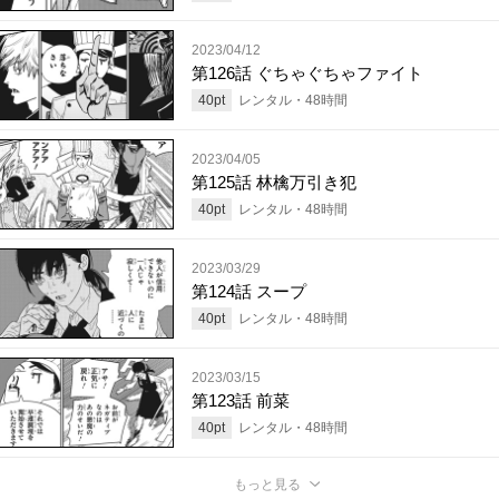
2023/04/12
第126話 ぐちゃぐちゃファイト
40
pt
レンタル・
48
時間
2023/04/05
第125話 林檎万引き犯
40
pt
レンタル・
48
時間
2023/03/29
第124話 スープ
40
pt
レンタル・
48
時間
2023/03/15
第123話 前菜
40
pt
レンタル・
48
時間
もっと見る