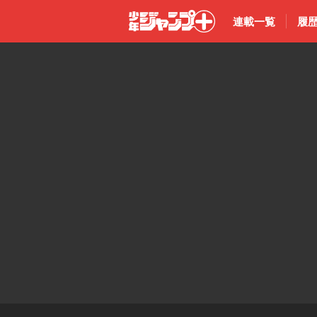
連載一覧
履
少年ジャン
プ＋