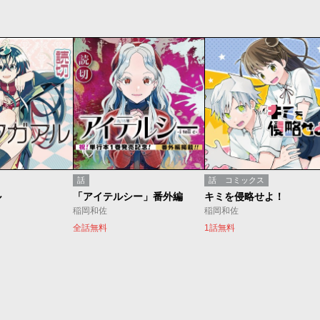
話
話
コミックス
ル
「アイテルシー」番外編
キミを侵略せよ！
稲岡和佐
稲岡和佐
全話無料
1話無料