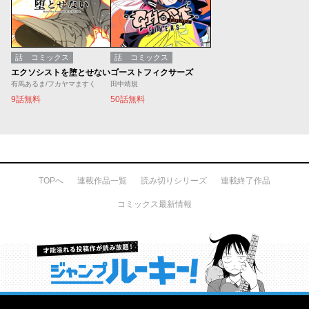
話
コミックス
話
コミックス
エクソシストを堕とせない
ゴーストフィクサーズ
有馬あるま/フカヤマますく
田中靖規
9話無料
50話無料
TOPへ
連載作品一覧
読み切りシリーズ
連載終了作品
コミックス最新情報
才能溢れる投稿作が読み放題！ ジャンプルーキー！