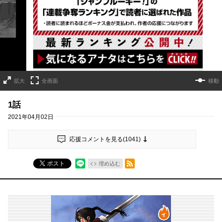
詳細ページへのリンク
拡大
全画面
移動
1話
2021年04月02日
応援コメントを見る(
1041
)
RSSフィード
ポスト
埋め込む