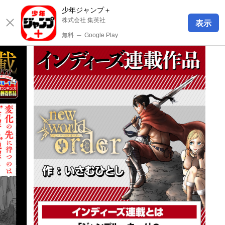
少年ジャンプ＋
株式会社 集英社
表示
無料
─
Google Play