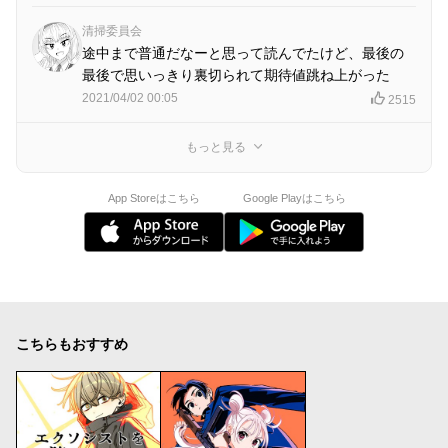
清掃委員会
途中まで普通だなーと思って読んでたけど、最後の
最後で思いっきり裏切られて期待値跳ね上がった
2021/04/02 00:05
2515
もっと見る
App Storeはこちら
Google Playはこちら
こちらもおすすめ