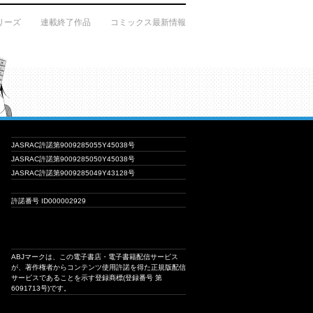
リーズ
連載終了作品
コミックス最新情報
JASRAC許諾第9009285055Y45038号
JASRAC許諾第9009285050Y45038号
JASRAC許諾第9009285049Y43128号
許諾番号 ID000002929
ABJマークは、この電子書店・電子書籍配信サービス
が、著作権者からコンテンツ使用許諾を得た正規版配信
サービスであることを示す登録商標(登録番号 第
6091713号)です。