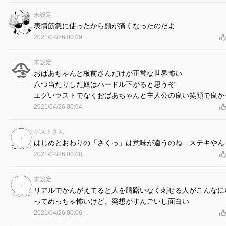
未設定
表情筋急に使ったから顔が痛くなったのだよ
2021/04/26 00:09
未設定
おばあちゃんと板前さんだけが正常な世界怖い
八つ当たりした奴はハードル下がると思うぞ
エグいラストでなくおばあちゃんと主人公の良い笑顔で良か
2021/04/26 00:04
ゲストさん
はじめとおわりの「さくっ」は意味が違うのね…ステキやん
2021/04/26 00:08
未設定
リアルでかんがえてると人を躊躇いなく刺せる人がこんなに
ってめっちゃ怖いけど、発想がすんごいし面白い
2021/04/26 00:06