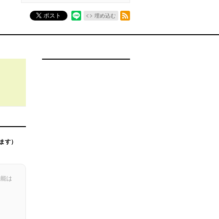
RSSフィード
ポスト
埋め込む
ます）
機能は