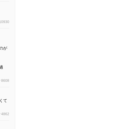
10930
のが
過
8608
くて
4862