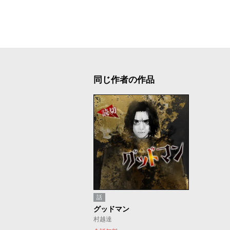
同じ作者の作品
話
グッドマン
村越達