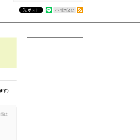
RSSフィード
ポスト
埋め込む
ます）
機能は