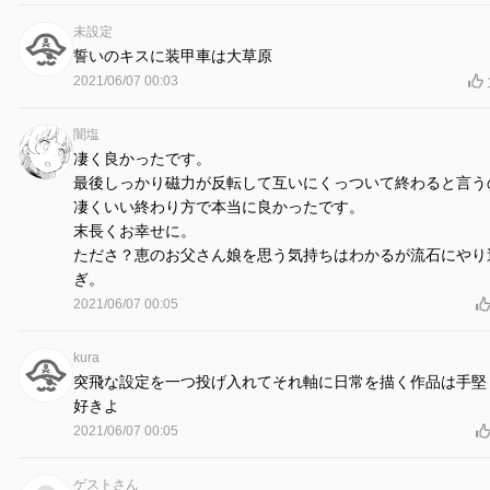
未設定
誓いのキスに装甲車は大草原
2021/06/07 00:03
闇塩
凄く良かったです。
最後しっかり磁力が反転して互いにくっついて終わると言う
凄くいい終わり方で本当に良かったです。
末長くお幸せに。
たださ？恵のお父さん娘を思う気持ちはわかるが流石にやり
ぎ。
2021/06/07 00:05
kura
突飛な設定を一つ投げ入れてそれ軸に日常を描く作品は手堅
好きよ
2021/06/07 00:05
ゲストさん