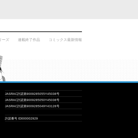
リーズ
連載終了作品
コミックス最新情報
JASRAC許諾第9009285055Y45038号
JASRAC許諾第9009285050Y45038号
JASRAC許諾第9009285049Y43128号
許諾番号 ID000002929