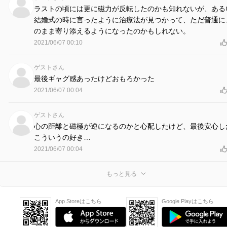
ラストの頃には更に磁力が反転したのかも知れないが、ある
結婚式の時に言ったように治療法が見つかって、ただ普通に
のまま寄り添えるようになったのかもしれない。
2021/06/07 00:10
ゲストさん
最後ギャグ感あったけどおもろかった
2021/06/07 00:04
ゲストさん
心の距離と磁極が逆になるのかと心配したけど、最後安心し
こういうの好き…
2021/06/07 00:04
もっと見る
App Storeはこちら
Google Playはこちら