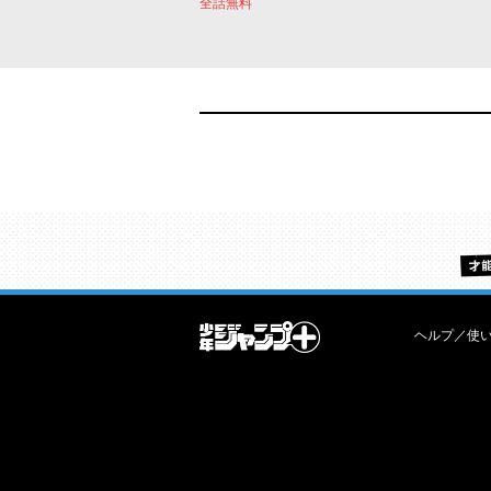
全話無料
ヘルプ／使