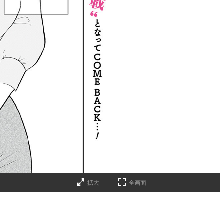
拡大
全画面