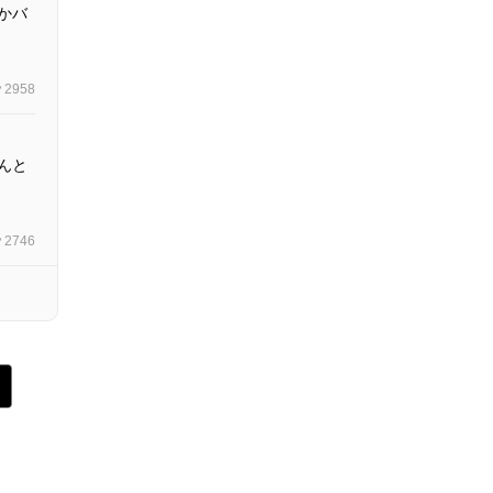
かバ
2958
んと
2746