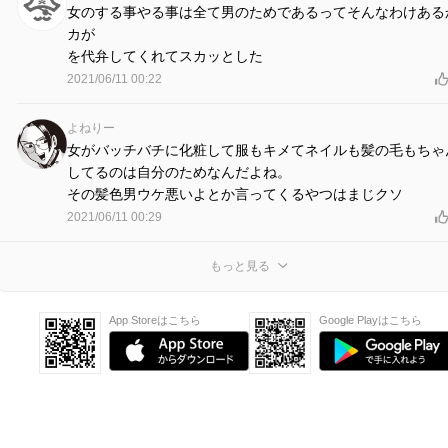
女のする事やる事は全て男のためであるってそんなわけある
カが
を代弁してくれてスカッとした
2021/06/11 00:22
よねりー
女がバッチバチに化粧して服もキメてネイルも髪の毛もちゃ
してるのは自分のためなんだよね。
その髪色男ウケ悪いよとか言ってくるやつはまじクソ
2021/06/11 00:29
もっと見る
App Storeはこちら
Google Playはこちら