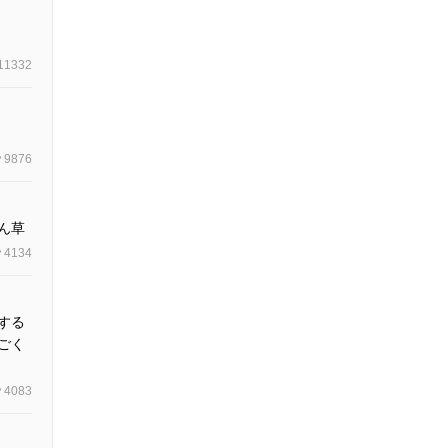
11332
9876
ん草
4134
する
ごく
4083