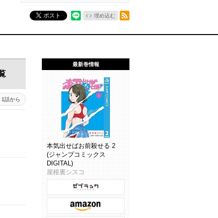
RSSフィード
ポスト
埋め込む
最新巻情報
覧
1話から
本気出せばお前殺せる 2
(ジャンプコミックス
DIGITAL)
屋根裏シスコ