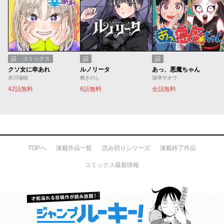
話
コミックス
話
話
クソ女に幸あれ
ルノリータ
あっ、悪魔ちゃん
岸川瑞樹
棉きのし
深津ザオウ
42話無料
6話無料
全話無料
TOPへ
連載作品一覧
読み切りシリーズ
連載終了作品
コミックス最新情報