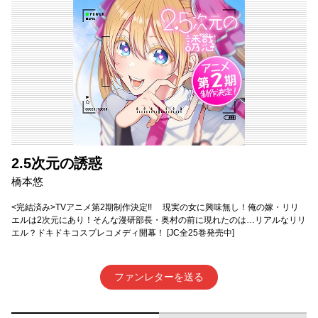
2.5次元の誘惑
橋本悠
<完結済み>TVアニメ第2期制作決定!! 現実の女に興味無し！俺の嫁・リリ
エルは2次元にあり！そんな漫研部長・奥村の前に現れたのは…リアルなリリ
エル？ドキドキコスプレコメディ開幕！ [JC全25巻発売中]
ファンレターを送る