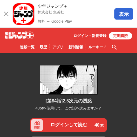
少年ジャンプ＋
株式会社 集英社
表示
無料
─
Google Play
ログイン・
新規
登録
定期購読
少年ジ
検索
連載一覧
履歴
アプリ
新刊情報
ルーキー
！
ャンプ
＋
[第84話]2.5次元の誘惑
40ptを使用して、この話を読みますか？
48
ログインして読む
40pt
時間