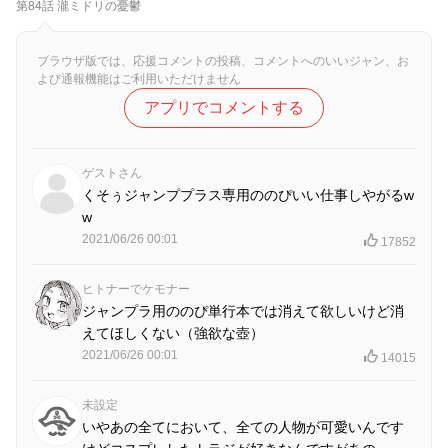
第84話 瀧ミドリの憂鬱
ブラウザ版では、応援コメントの投稿、コメントへのいいジャン、お
よび通報機能はご利用いただけません
アプリでコメントする
ゲストさん
くそぅジャンププラス専用ののぴいい仕事しやがるw
w
2021/06/26 00:01
17852
ヒトナーでケモナー
ジャンプラ用ののぴ単行本では消えて欲しいけど消
えてほしくない（強欲な壺）
2021/06/26 00:01
14015
未設定
いやあの全てにおいて、全ての人物が可愛いんです