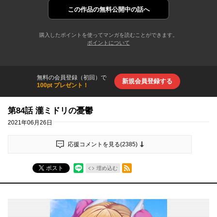
この作品の
無料公開中の話へ
購入したポイントを使ってマンガを読むことができます。
ポイントについて
無料の会員登録（初回）で
新規会員登録する
100pt プレゼント！
第84話 瀧ミドリの憂鬱
2021年06月26日
応援コメントを見る(
2385
)
RSSフィード
ポスト
埋め込む