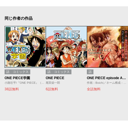
同じ作者の作品
話
コミックス
話
コミックス
話
ONE PIECE学園
ONE PIECE
ONE PIECE episode A／1話試し読み
小路壮平/『ONE PIECE』（原作：尾田栄一郎）より
尾田栄一郎
作画：Boichi／ネーム構成：石山諒／原作：尾田栄一郎／原案：「ONE PIECE novel A」ひなたしょう／浜崎達也
38話無料
6話無料
全話無料