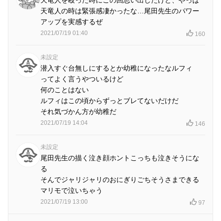
天竜人を殴った時にこの回思い出したけど、やっぱ
天竜人の時は緊張感凄かったな…尾田先生のパワー
アップを実感するぜ
2021/07/19 01:40
160
未設定
潜入すぐ台無しにするとか幼稚になったなルフィ
ってよく言うやついるけど
何のことはない
ルフィはこの頃からずっとブレてないだけだ
それ気づかん方が幼稚だ
2021/07/19 14:04
146
未設定
尾田先生の描く泣き顔ホントこっちも泣きそうにな
る
そんでジャリジャリのおにぎりごちそうさまできる
マリモで泣いちゃう
2021/07/19 13:00
97