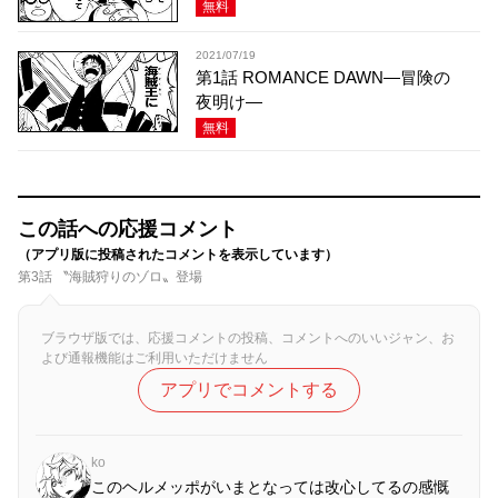
無料
2021/07/19
第1話 ROMANCE DAWN―冒険の
夜明け―
無料
この話への応援コメント
（アプリ版に投稿されたコメントを表示しています）
第3話 〝海賊狩りのゾロ〟登場
ブラウザ版では、応援コメントの投稿、コメントへのいいジャン、お
よび通報機能はご利用いただけません
アプリでコメントする
ko
このヘルメッポがいまとなっては改心してるの感慨