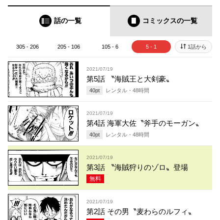
話の一覧
コミックス
の一覧
305 - 206
205 - 106
105 - 6
5 - 1
1話から
2021/07/19
第5話 〝海賊王と大剣豪〟
40
pt
レンタル・
48
時間
2021/07/19
第4話 海軍大佐〝斧手のモーガン〟
40
pt
レンタル・
48
時間
2021/07/19
第3話 〝海賊狩りのゾロ〟登場
無料
2021/07/19
第2話 その男〝麦わらのルフィ〟