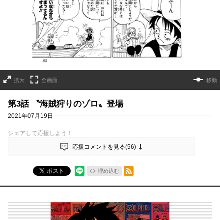
拡大
全画面
移動
第3話 〝海賊狩りのゾロ〟登場
2021年07月19日
シェアして応援しよう！
応援コメントを見る(
56
)
RSSフィード
ポスト
埋め込む