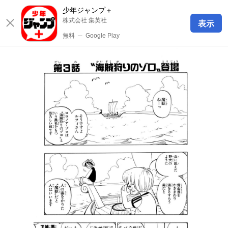
少年ジャンプ＋
株式会社 集英社
表示
無料
─
Google Play