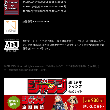
JASRAC許諾第9009285055Y45038号
JASRAC許諾第9009285050Y45038号
JASRAC許諾第9009285049Y43128号
許諾番号 ID000002929
ABJマークは、この電子書店・電子書籍配信サービスが、著作権者からコン
テンツ使用許諾を得た正規版配信サービスであることを示す登録商標(登録
番号 第6091713号)です。
©
SHUEISHA Inc
. All rights reserved. このサイトのデータの著作権は集英社が保有しま
す。無断複製転載放送等は禁止します。