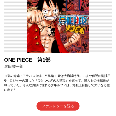
ONE PIECE 第1部
尾田栄一郎
＜東の海編・アラバスタ編・空島編＞ 時は大海賊時代。いまや伝説の海賊王
G・ロジャーの遺した『ひとつなぎの大秘宝』を巡って、幾人もの海賊達が
戦っていた。そんな海賊に憧れる少年ルフィは、海賊王目指して大いなる旅
に出る!!
ファンレターを送る