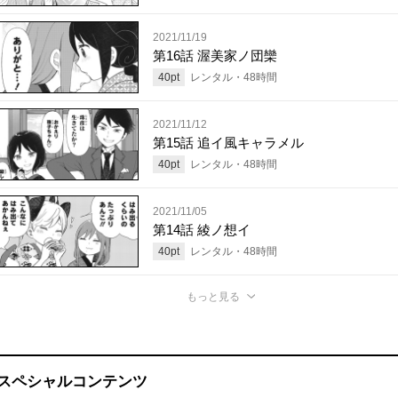
2021/11/19
第16話 渥美家ノ団欒
40
pt
レンタル・
48
時間
2021/11/12
第15話 追イ風キャラメル
40
pt
レンタル・
48
時間
2021/11/05
第14話 綾ノ想イ
40
pt
レンタル・
48
時間
もっと見る
スペシャルコンテンツ