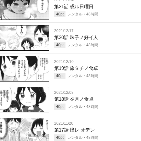
第21話 或ル日曜日
40
pt
レンタル・
48
時間
2021/12/17
第20話 珠子ノ好イ人
40
pt
レンタル・
48
時間
2021/12/10
第19話 旅立チノ食卓
40
pt
レンタル・
48
時間
2021/12/03
第18話 夕月ノ食卓
40
pt
レンタル・
48
時間
2021/11/26
第17話 憧レ オデン
40
pt
レンタル・
48
時間