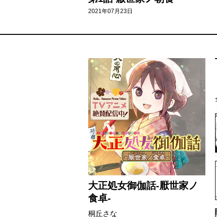
2021年07月23日
大正処女御伽話-厭世家ノ
食卓-
桐丘さな