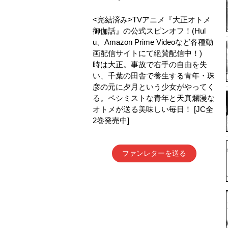
<完結済み>TVアニメ『大正オトメ
御伽話』の公式スピンオフ！(Hul
u、Amazon Prime Videoなど各種動
画配信サイトにて絶賛配信中！)
時は大正。事故で右手の自由を失
い、千葉の田舎で養生する青年・珠
彦の元に夕月という少女がやってく
る。ペシミストな青年と天真爛漫な
オトメが送る美味しい毎日！ [JC全
2巻発売中]
ファンレターを送る