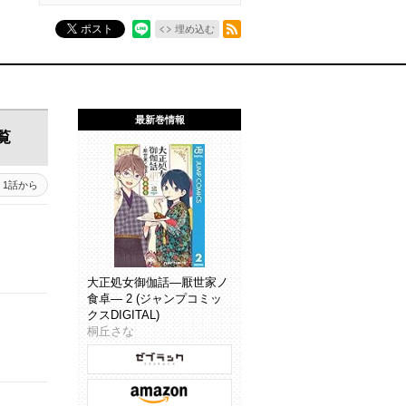
RSSフィード
ポスト
埋め込む
最新巻情報
覧
1話から
大正処女御伽話―厭世家ノ
食卓― 2 (ジャンプコミッ
クスDIGITAL)
桐丘さな