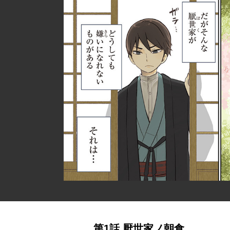
第1話 厭世家ノ朝食