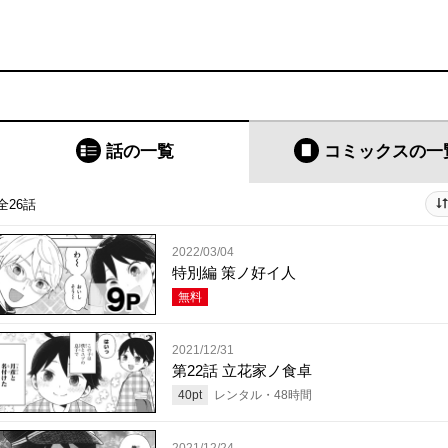
話の一覧
コミックス
の一
全26話
2022/03/04
特別編 策ノ好イ人
無料
2021/12/31
第22話 立花家ノ食卓
40
pt
レンタル・
48
時間
2021/12/24