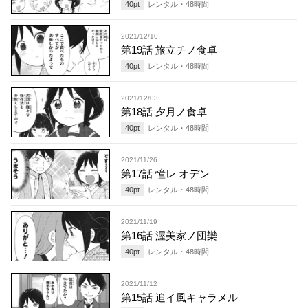
40
pt
レンタル・
48
時間
2021/12/10
第19話 旅立チノ食卓
40
pt
レンタル・
48
時間
2021/12/03
第18話 夕月ノ食卓
40
pt
レンタル・
48
時間
2021/11/26
第17話 憧レ オデン
40
pt
レンタル・
48
時間
2021/11/19
第16話 渥美家ノ団欒
40
pt
レンタル・
48
時間
2021/11/12
第15話 追イ風キャラメル