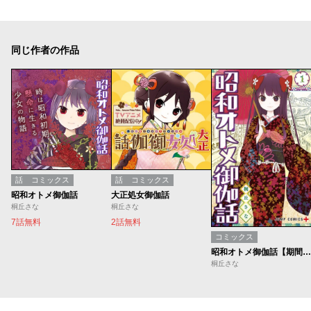
同じ作者の作品
話
コミックス
話
コミックス
昭和オトメ御伽話
大正処女御伽話
桐丘さな
桐丘さな
7話無料
2話無料
コミックス
昭和オトメ御伽話【期間限定無料】
桐丘さな