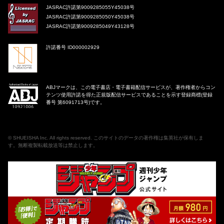
JASRAC許諾第9009285055Y45038号
JASRAC許諾第9009285050Y45038号
JASRAC許諾第9009285049Y43128号
許諾番号 ID000002929
ABJマークは、この電子書店・電子書籍配信サービスが、著作権者からコン
テンツ使用許諾を得た正規版配信サービスであることを示す登録商標(登録
番号 第6091713号)です。
©
SHUEISHA Inc
. All rights reserved. このサイトのデータの著作権は集英社が保有しま
す。無断複製転載放送等は禁止します。