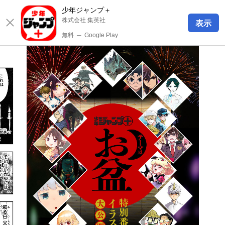
少年ジャンプ＋
株式会社 集英社
表示
無料
─
Google Play