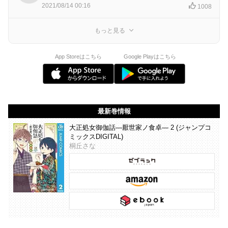
2021/08/14 00:16
1008
もっと見る
App Storeはこちら
Google Playはこちら
最新巻情報
大正処女御伽話―厭世家ノ食卓― 2 (ジャンプコ
ミックスDIGITAL)
桐丘さな