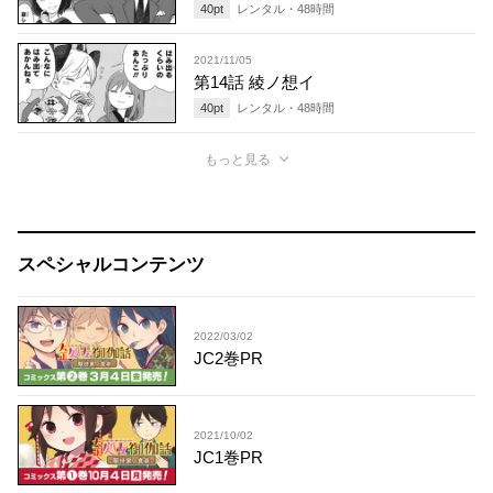
40
pt
レンタル・
48
時間
2021/11/05
第14話 綾ノ想イ
40
pt
レンタル・
48
時間
もっと見る
スペシャルコンテンツ
2022/03/02
JC2巻PR
2021/10/02
JC1巻PR