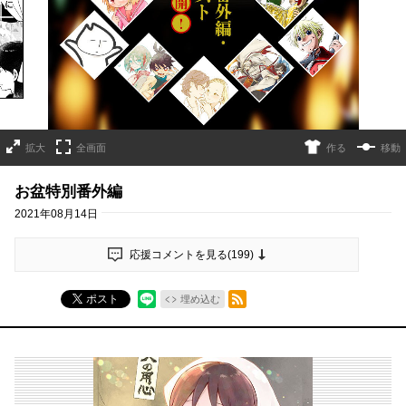
拡大
全画面
作る
移動
お盆特別番外編
2021年08月14日
応援コメントを見る(
199
)
RSSフィード
ポスト
埋め込む