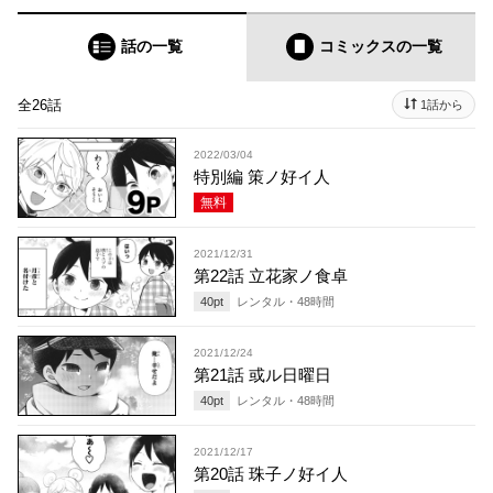
話の一覧
コミックス
の一覧
全26話
1話から
2022/03/04
特別編 策ノ好イ人
無料
2021/12/31
第22話 立花家ノ食卓
40
pt
レンタル・
48
時間
2021/12/24
第21話 或ル日曜日
40
pt
レンタル・
48
時間
2021/12/17
第20話 珠子ノ好イ人