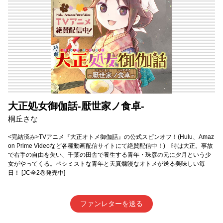
大正処女御伽話-厭世家ノ食卓-
桐丘さな
<完結済み>TVアニメ『大正オトメ御伽話』の公式スピンオフ！(Hulu、Amaz
on Prime Videoなど各種動画配信サイトにて絶賛配信中！) 時は大正。事故
で右手の自由を失い、千葉の田舎で養生する青年・珠彦の元に夕月という少
女がやってくる。ペシミストな青年と天真爛漫なオトメが送る美味しい毎
日！ [JC全2巻発売中]
ファンレターを送る