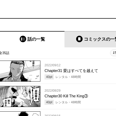
話の一覧
コミックス
の一
全35話
2022/09/12
Chapter31 愛はすべてを越えて
40
pt
レンタル・
48
時間
2022/08/29
Chapter30 Kill The King③
40
pt
レンタル・
48
時間
2022/08/15