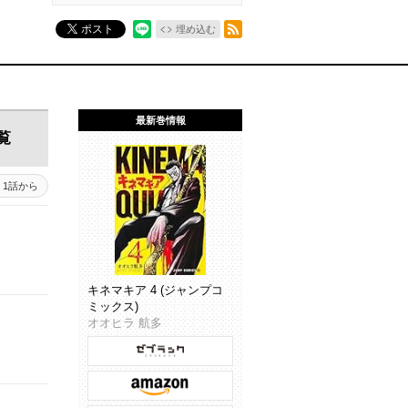
RSSフィード
ポスト
埋め込む
最新巻情報
覧
1話から
キネマキア 4 (ジャンプコ
ミックス)
オオヒラ 航多