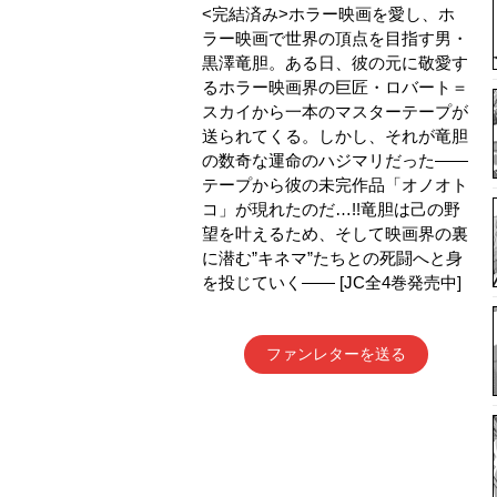
<完結済み>ホラー映画を愛し、ホ
ラー映画で世界の頂点を目指す男・
黒澤竜胆。ある日、彼の元に敬愛す
るホラー映画界の巨匠・ロバート＝
スカイから一本のマスターテープが
送られてくる。しかし、それが竜胆
の数奇な運命のハジマリだった――
テープから彼の未完作品「オノオト
コ」が現れたのだ…!!竜胆は己の野
望を叶えるため、そして映画界の裏
に潜む”キネマ”たちとの死闘へと身
を投じていく―― [JC全4巻発売中]
ファンレターを送る