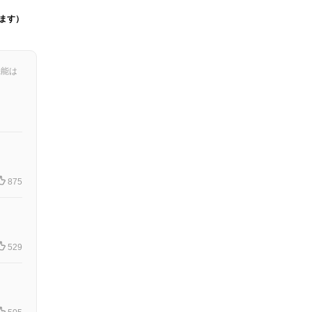
ます）
機能は
875
529