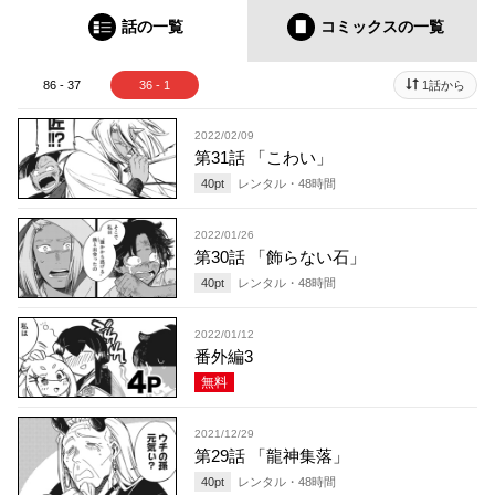
話の一覧
コミックス
の一覧
86 - 37
36 - 1
1話から
2022/02/09
第31話 「こわい」
40
pt
レンタル・
48
時間
2022/01/26
第30話 「飾らない石」
40
pt
レンタル・
48
時間
2022/01/12
番外編3
無料
2021/12/29
第29話 「龍神集落」
40
pt
レンタル・
48
時間