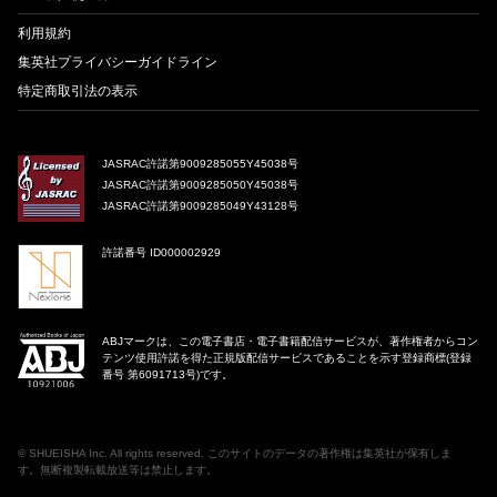
利用規約
集英社プライバシーガイドライン
特定商取引法の表示
JASRAC許諾第9009285055Y45038号
JASRAC許諾第9009285050Y45038号
JASRAC許諾第9009285049Y43128号
許諾番号 ID000002929
ABJマークは、この電子書店・電子書籍配信サービスが、著作権者からコン
テンツ使用許諾を得た正規版配信サービスであることを示す登録商標(登録
番号 第6091713号)です。
©
SHUEISHA Inc
. All rights reserved. このサイトのデータの著作権は集英社が保有しま
す。無断複製転載放送等は禁止します。