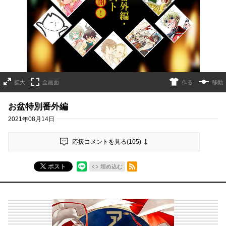
拡大
全画面
作る
移動
お盆特別番外編
2021年08月14日
応援コメントを見る(
105
)
RSSフィード
ポスト
埋め込む