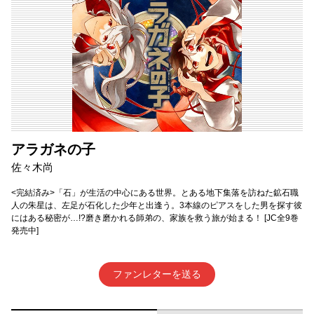
アラガネの子
佐々木尚
<完結済み>「石」が生活の中心にある世界。とある地下集落を訪ねた鉱石職
人の朱星は、左足が石化した少年と出逢う。3本線のピアスをした男を探す彼
にはある秘密が…!?磨き磨かれる師弟の、家族を救う旅が始まる！ [JC全9巻
発売中]
ファンレターを送る