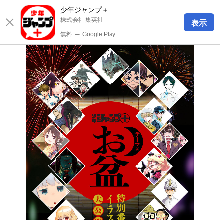
少年ジャンプ＋
株式会社 集英社
表示
無料
─
Google Play