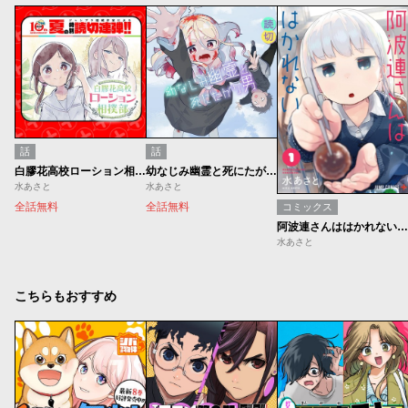
話
話
白膠花高校ローション相撲部
幼なじみ幽霊と死にたがり男
水あさと
水あさと
全話無料
全話無料
コミックス
阿波連さんははかれない【期間限定無料】
水あさと
こちらもおすすめ