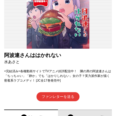
阿波連さんははかれない
水あさと
<完結済み>各種動画サイトでTVアニメ好評配信中！ 隣の席の阿波連さんは
「ちっちゃい」「静か」でも「はかりしれない」女の子？実力派作家が描く
密着系ラブコメディ！ [JC全17巻発売中]
ファンレターを送る