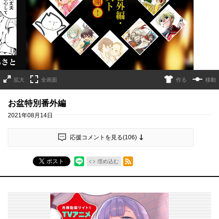
拡大
全画面
作る
移動
お盆特別番外編
2021年08月14日
応援コメントを見る(
106
)
RSSフィード
ポスト
埋め込む