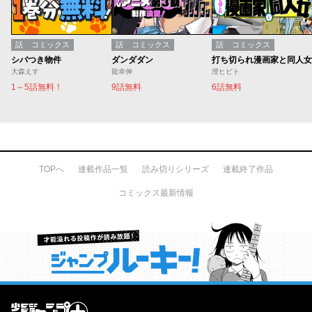
話
コミックス
話
コミックス
話
コミックス
シバつき物件
ダンダダン
打ち切られ漫画家と同人女
大森えす
龍幸伸
澄ヒビト
1～5話無料！
9話無料
6話無料
TOPへ
連載作品一覧
読み切りシリーズ
連載終了作品
コミックス最新情報
才能溢れる投稿作が読み放題！ ジャンプルーキー！