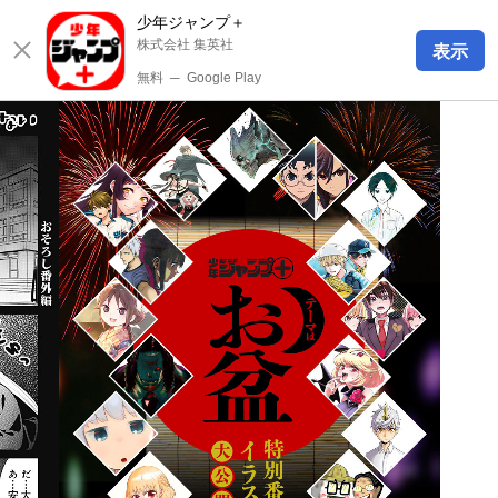
少年ジャンプ＋
株式会社 集英社
表示
無料
─
Google Play