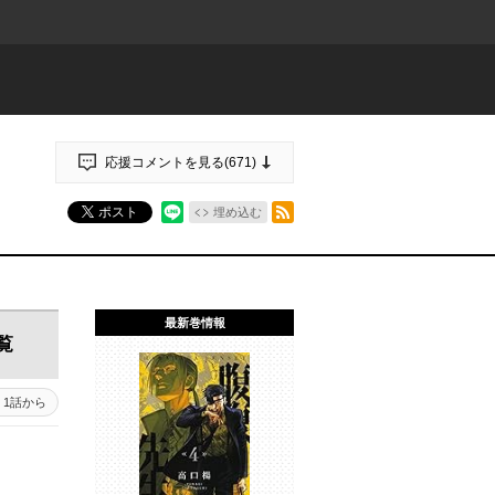
応援コメントを見る(
671
)
RSSフィード
ポスト
埋め込む
最新巻情報
覧
1話から