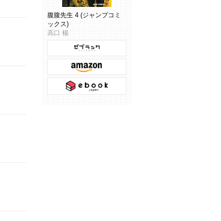
腹腹先生 4 (ジャンプコミ
ックス)
高口 楊