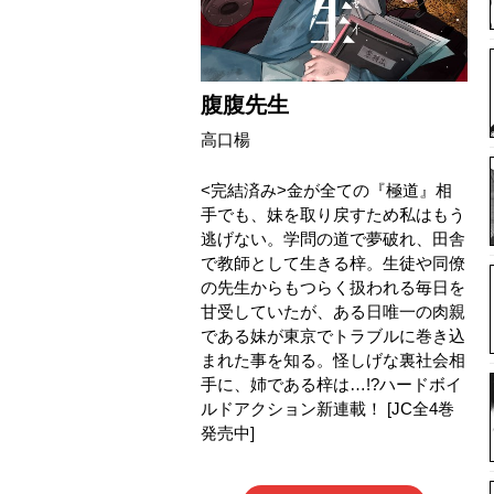
腹腹先生
高口楊
<完結済み>金が全ての『極道』相
手でも、妹を取り戻すため私はもう
逃げない。学問の道で夢破れ、田舎
で教師として生きる梓。生徒や同僚
の先生からもつらく扱われる毎日を
甘受していたが、ある日唯一の肉親
である妹が東京でトラブルに巻き込
まれた事を知る。怪しげな裏社会相
手に、姉である梓は…!?ハードボイ
ルドアクション新連載！ [JC全4巻
発売中]