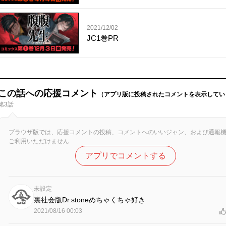
2021/12/02
JC1巻PR
この話への応援コメント
（アプリ版に投稿されたコメントを表示してい
第3話
ブラウザ版では、応援コメントの投稿、コメントへのいいジャン、および通報
ご利用いただけません
アプリでコメントする
未設定
裏社会版Dr.stoneめちゃくちゃ好き
2021/08/16 00:03