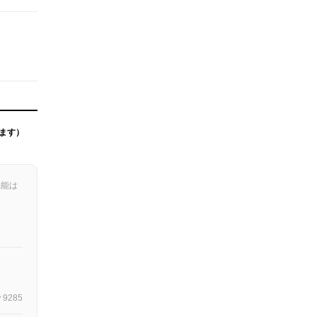
ます）
機能は
9285