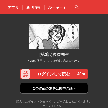
検索
歴
アプリ
新刊情報
ルーキー
！
[第3話]腹腹先生
40ptを使用して、この話を読みますか？
48
40pt
ログインして読む
時間
この作品の
無料公開中の話へ
購入したポイントを使ってマンガを読むことができます。
ポイントについて