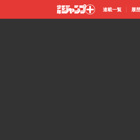
連載一覧
履
少年ジャン
プ＋