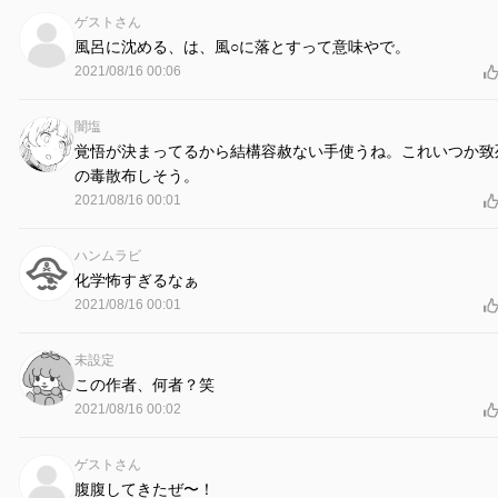
ゲストさん
風呂に沈める、は、風○に落とすって意味やで。
2021/08/16 00:06
闇塩
覚悟が決まってるから結構容赦ない手使うね。これいつか致
の毒散布しそう。
2021/08/16 00:01
ハンムラビ
化学怖すぎるなぁ
2021/08/16 00:01
未設定
この作者、何者？笑
2021/08/16 00:02
ゲストさん
腹腹してきたぜ〜！