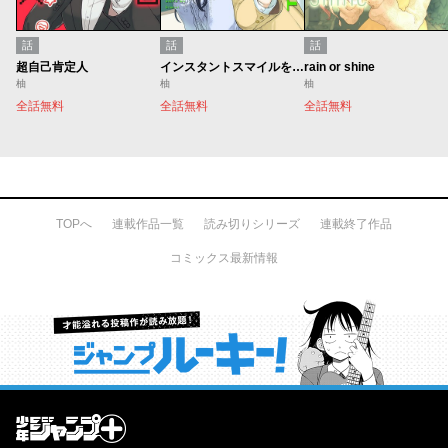
話
話
話
超自己肯定人
インスタントスマイルを君に
rain or shine
柚
柚
柚
全話無料
全話無料
全話無料
TOPへ
連載作品一覧
読み切りシリーズ
連載終了作品
コミックス最新情報
才能溢れる投稿作が読み放題！ ジャンプルーキー！