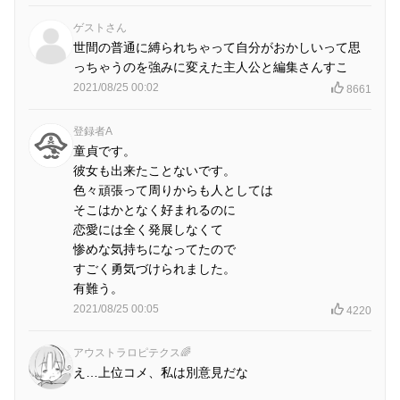
ゲストさん
世間の普通に縛られちゃって自分がおかしいって思
っちゃうのを強みに変えた主人公と編集さんすこ
2021/08/25 00:02
8661
登録者A
童貞です。
彼女も出来たことないです。
色々頑張って周りからも人としては
そこはかとなく好まれるのに
恋愛には全く発展しなくて
惨めな気持ちになってたので
すごく勇気づけられました。
有難う。
2021/08/25 00:05
4220
アウストラロピテクス🌈
え…上位コメ、私は別意見だな