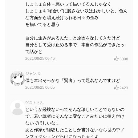
しょじょ自体＝悪いって描いてるんじゃなく
しょじょを”頃合い”に脱さない奴はおかしいと、色ん
な方面から唱え続けられる日々の歪み
を描いてると思う
自分に歪みがあるんだ…と原因を探してきたけど
自分として受け止める事で、本当の作品ができたっ
て話かと
2021/08/25 00:45
3008
ジャンボ
僕も本出そっかな「賢者」って題名なんですけど
2021/08/25 00:05
2423
ゲストさん
というか経験ないってそんな珍しいことでもないの
で、若い読者にそんなに変なことみたいに植え付け
ないでほしいな…
あと作家が経験したことしか書けないなら世の中ノ
ンフィクションだらけになっちゃうよ