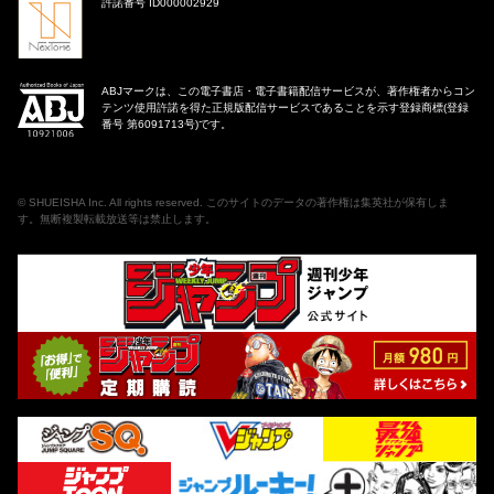
許諾番号 ID000002929
ABJマークは、この電子書店・電子書籍配信サービスが、著作権者からコン
テンツ使用許諾を得た正規版配信サービスであることを示す登録商標(登録
番号 第6091713号)です。
©
SHUEISHA Inc
. All rights reserved. このサイトのデータの著作権は集英社が保有しま
す。無断複製転載放送等は禁止します。