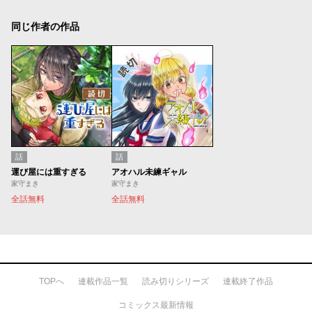
同じ作者の作品
話
話
運び屋には重すぎる
アオハル未練ギャル
家守まき
家守まき
全話無料
全話無料
TOPへ
連載作品一覧
読み切りシリーズ
連載終了作品
コミックス最新情報