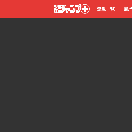
連載一覧
履
少年ジャン
プ＋