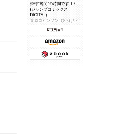
姫様“拷問”の時間です 19
(ジャンプコミックス
DIGITAL)
春原ロビンソン, ひらけい