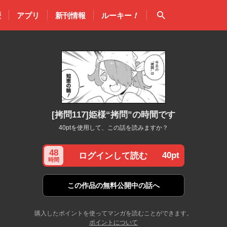
検索
歴
アプリ
新刊情報
ルーキー
！
[拷問117]姫様“拷問”の時間です
40ptを使用して、この話を読みますか？
48
40pt
ログインして読む
時間
この作品の
無料公開中の話へ
購入したポイントを使ってマンガを読むことができます。
ポイントについて