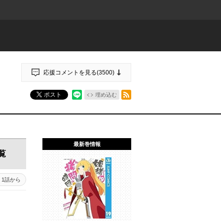
応援コメントを見る(
3500
)
RSSフィード
ポスト
埋め込む
最新巻情報
覧
1話から