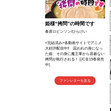
姫様“拷問”の時間です
春原ロビンソン/ひらけい
<完結済み>各動画サイトでアニメ
大好評配信中‼ 囚われの身になっ
た姫、その身に魔王軍から容赦ない
拷問が執行される！ [JC全19巻発売
中]
ファンレターを送る