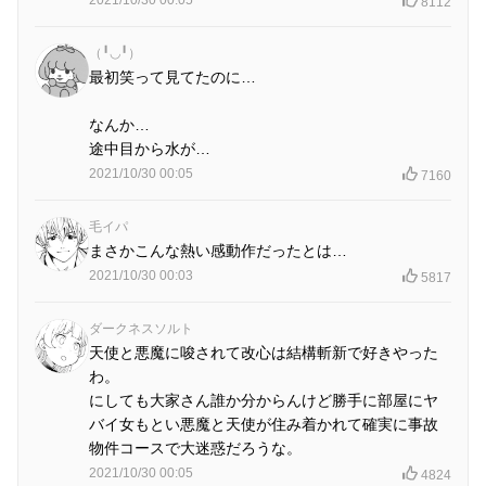
8112
（╹◡╹）
最初笑って見てたのに…
なんか…
途中目から水が…
2021/10/30 00:05
7160
毛イパ
まさかこんな熱い感動作だったとは…
2021/10/30 00:03
5817
ダークネスソルト
天使と悪魔に唆されて改心は結構斬新で好きやった
わ。
にしても大家さん誰か分からんけど勝手に部屋にヤ
バイ女もとい悪魔と天使が住み着かれて確実に事故
物件コースで大迷惑だろうな。
2021/10/30 00:05
4824