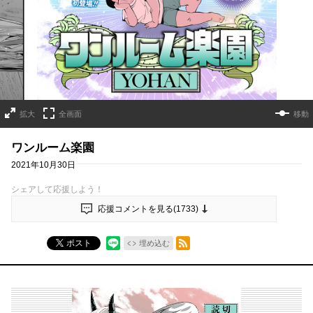
拡大
全画面
移動
ワンルーム楽園
2021年10月30日
シェアして応援しよう！
応援コメントを見る(
1733
)
RSSフィード
ポスト
埋め込む