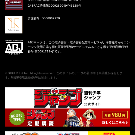
JASRAC許諾第9009285049Y43128号
許諾番号 ID000002929
ABJマークは、この電子書店・電子書籍配信サービスが、著作権者からコン
テンツ使用許諾を得た正規版配信サービスであることを示す登録商標(登録
番号 第6091713号)です。
©
SHUEISHA Inc
. All rights reserved. このサイトのデータの著作権は集英社が保有しま
す。無断複製転載放送等は禁止します。