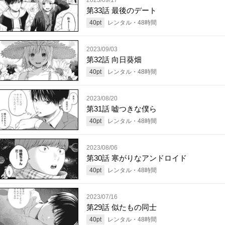
第33話 最後のデート
40
pt
レンタル・
48
時間
2023/09/03
第32話 向日葵畑
40
pt
レンタル・
48
時間
2023/08/20
第31話 嘘つきな僕ら
40
pt
レンタル・
48
時間
2023/08/06
第30話 寒がりなアンドロイド
40
pt
レンタル・
48
時間
2023/07/16
第29話 似たもの同士
40
pt
レンタル・
48
時間