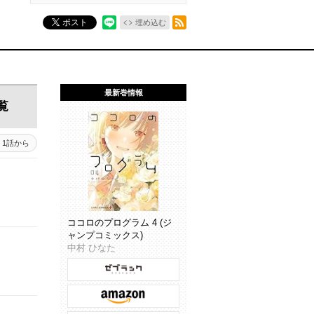
RSSフィード
ポスト
埋め込む
最新巻情報
覧
1話から
ココロのプログラム 4 (ジ
ャンプコミックス)
中村 ひなた