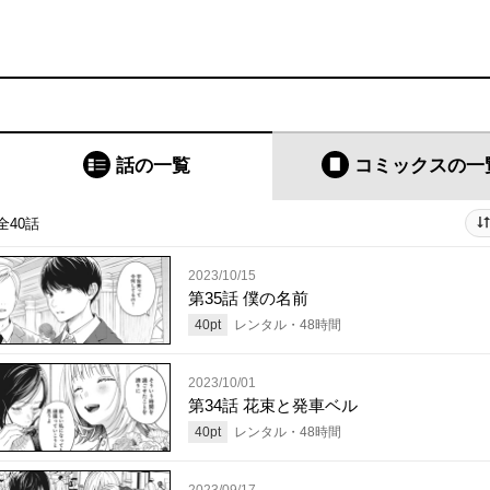
話の一覧
コミックス
の一
全40話
2023/10/15
第35話 僕の名前
40
pt
レンタル・
48
時間
2023/10/01
第34話 花束と発車ベル
40
pt
レンタル・
48
時間
2023/09/17