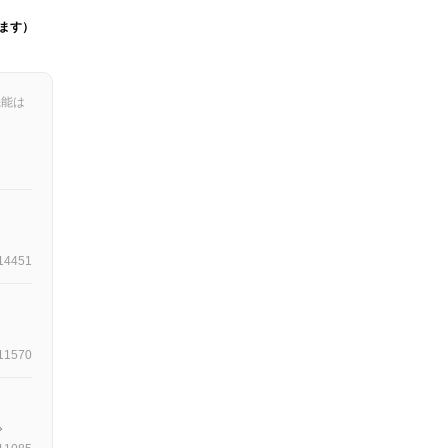
ます）
機能は
14451
11570
。