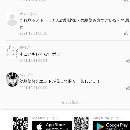
ゲストさん
これ見るとドラえもんの野比家への馴染み方すごいなって思
わ
2021/10/31 00:10
未設定
すごいキレイなロボコ
2021/10/31 00:04
バンブー
幼馴染敗北エンドが見えて胸が、苦しい…！
2021/10/31 00:09
もっと見る
App Storeはこちら
Google Playはこちら