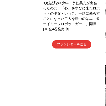
<完結済み>少年・宇佐美九が出会
ったのは、「心」を学びに来たロボ
ットの少女・いちこ。一緒に暮らす
ことになった二人を待つのは...。ボ
ーイミーツロボットガール、開演！
[JC全4巻発売中]
ファンレターを送る