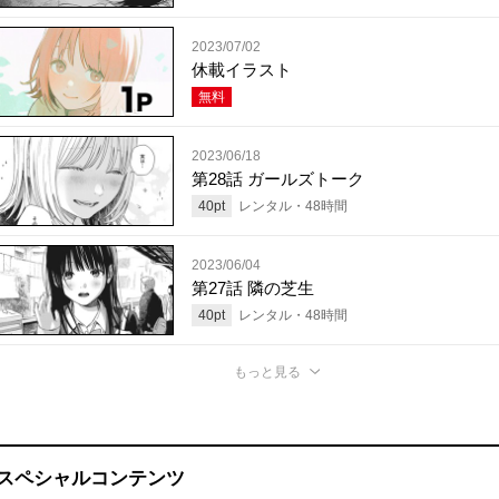
2023/07/02
休載イラスト
無料
2023/06/18
第28話 ガールズトーク
40
pt
レンタル・
48
時間
2023/06/04
第27話 隣の芝生
40
pt
レンタル・
48
時間
もっと見る
スペシャルコンテンツ