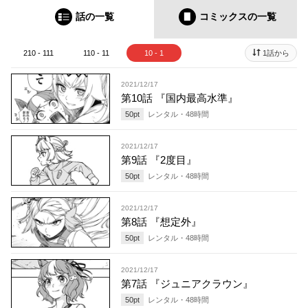
話の一覧
コミックス
の一覧
210 - 111
110 - 11
10 - 1
1話から
2021/12/17
第10話 『国内最高水準』
50
pt
レンタル・
48
時間
2021/12/17
第9話 『2度目』
50
pt
レンタル・
48
時間
2021/12/17
第8話 『想定外』
50
pt
レンタル・
48
時間
2021/12/17
第7話 『ジュニアクラウン』
50
pt
レンタル・
48
時間