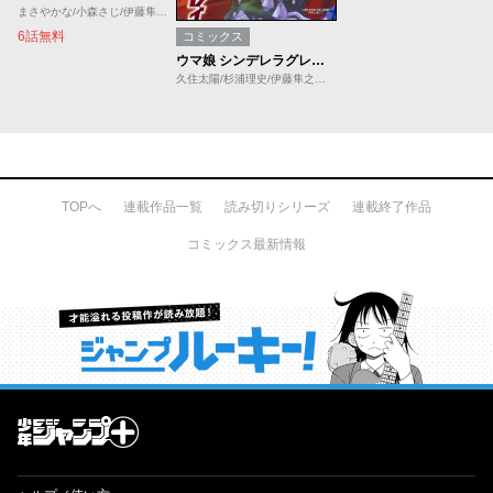
まさやかな/小森さじ/伊藤隼之介
6話無料
コミックス
ウマ娘 シンデレラグレイ【期間限定無料】
久住太陽/杉浦理史/伊藤隼之介（原作：Cygames）
TOPへ
連載作品一覧
読み切りシリーズ
連載終了作品
コミックス最新情報
才能溢れる投稿作が読み放題！ ジャンプルーキー！