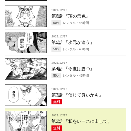
2021/12/17
第6話 『頂の景色』
50
pt
レンタル・
48
時間
2021/12/17
第5話 『次元が違う』
50
pt
レンタル・
48
時間
2021/12/17
第4話 『今度は勝つ』
50
pt
レンタル・
48
時間
2021/12/17
第3話 『信じて良いかも』
無料
2021/12/17
第2話 『私をレースに出して』
無料