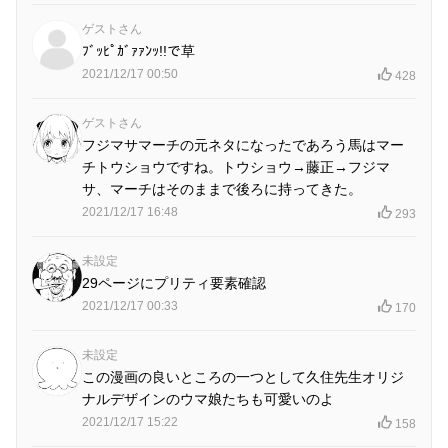
ゲストさん
ﾌﾞｯﾋﾟｶﾞｧｧﾝｯ!!で草
2021/12/17 00:50
428
ゲストさん
フジマサマーチの元ネタになったであろう馬はマー
チトウショウですね。トウショウ→藤正→フジマ
サ、マーチはそのままで後ろに持ってきた。
2021/12/17 16:48
293
未設定
29ページにプリティ要素確認
2021/12/17 00:33
170
未設定
この漫画の良いところの一つとして久住先生オリジ
ナルデザインのウマ娘たちも可愛いのよ
2021/12/17 15:22
158