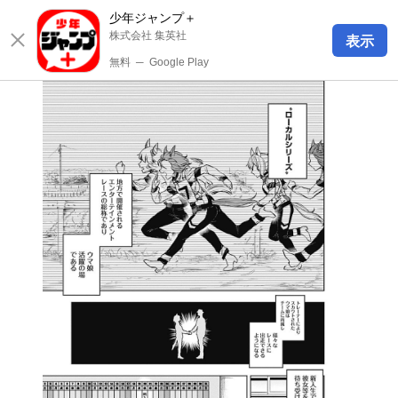
少年ジャンプ＋
株式会社 集英社
表示
無料
─
Google Play