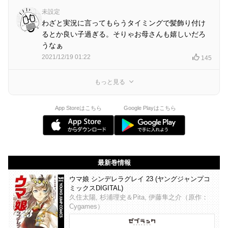
未設定
わざと実況に言ってもらうタイミングで髪飾り付け
るとか良い子過ぎる。そりゃお母さんも嬉しいだろ
うなぁ
2021/12/19 01:22
145
もっと見る
App Storeはこちら
Google Playはこちら
最新巻情報
ウマ娘 シンデレラグレイ 23 (ヤングジャンプコ
ミックスDIGITAL)
久住太陽, 杉浦理史＆Pita, 伊藤隼之介（原作：
Cygames）