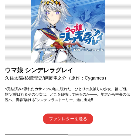
ウマ娘 シンデレラグレイ
久住太陽/杉浦理史/伊藤隼之介（原作：Cygames）
<完結済み>寂れたカサマツの地に現れた、ひとりの灰被りの少女。後に“怪
物”と呼ばれるその少女は、どこを目指して疾るのか――。地方から中央の伝
説へ。青春“駆ける”シンデレラストーリー、遂に出走!!
ファンレターを送る