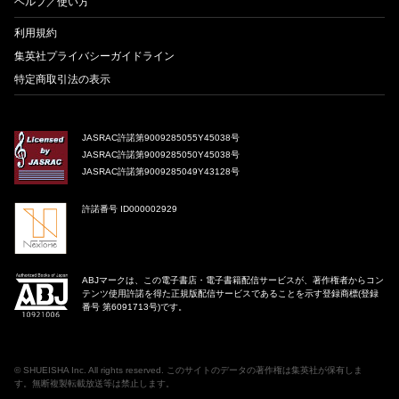
ヘルプ／使い方
利用規約
集英社プライバシーガイドライン
特定商取引法の表示
JASRAC許諾第9009285055Y45038号
JASRAC許諾第9009285050Y45038号
JASRAC許諾第9009285049Y43128号
許諾番号 ID000002929
ABJマークは、この電子書店・電子書籍配信サービスが、著作権者からコン
テンツ使用許諾を得た正規版配信サービスであることを示す登録商標(登録
番号 第6091713号)です。
©
SHUEISHA Inc
. All rights reserved. このサイトのデータの著作権は集英社が保有しま
す。無断複製転載放送等は禁止します。