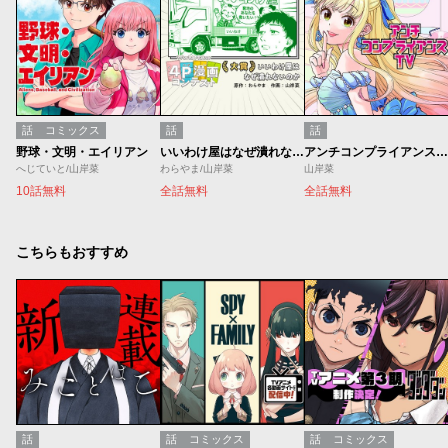
話
コミックス
話
話
野球・文明・エイリアン
いいわけ屋はなぜ潰れないのか／World Maker 4P漫画コンテスト
アンチコンプライアンスTV
へじていと/山岸菜
わらやま/山岸菜
山岸菜
10話無料
全話無料
全話無料
こちらもおすすめ
話
話
コミックス
話
コミックス