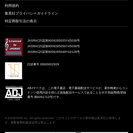
利用規約
集英社プライバシーガイドライン
特定商取引法の表示
JASRAC許諾第9009285055Y45038号
JASRAC許諾第9009285050Y45038号
JASRAC許諾第9009285049Y43128号
許諾番号 ID000002929
ABJマークは、この電子書店・電子書籍配信サービスが、著作権者からコン
テンツ使用許諾を得た正規版配信サービスであることを示す登録商標(登録
番号 第6091713号)です。
©
SHUEISHA Inc
. All rights reserved. このサイトのデータの著作権は集英社が保有しま
す。無断複製転載放送等は禁止します。