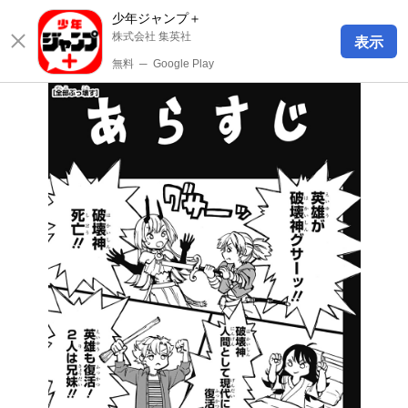
少年ジャンプ＋
株式会社 集英社
表示
無料
─
Google Play