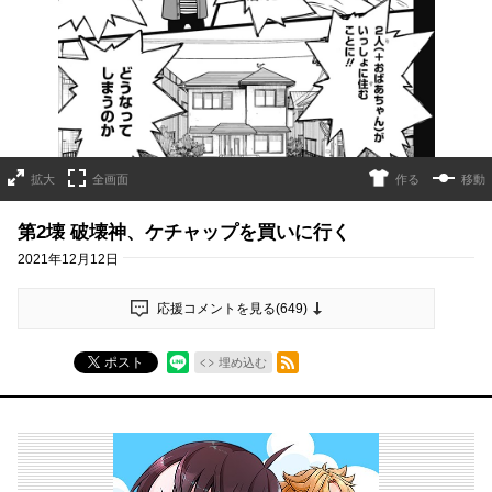
拡大
全画面
作る
移動
第2壊 破壊神、ケチャップを買いに行く
2021年12月12日
応援コメントを見る(
649
)
RSSフィード
ポスト
埋め込む