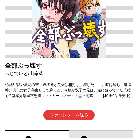
全部ぶっ壊す
へじていと/山岸菜
<完結済み>激闘の末、破壊神と英雄は相打ち、滅した……。時は経ち、破壊
神は現代に女子高生として蘇った。何故か双子の兄は、先に蘇っていた英雄
で!?新感覚撃滅不思議ファミリーコメディ！堂々開幕……!! [JC全6巻発売中]
ファンレターを送る