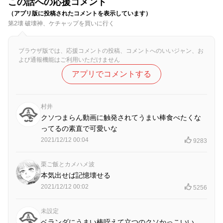
この話への応援コメント
（アプリ版に投稿されたコメントを表示しています）
第2壊 破壊神、ケチャップを買いに行く
ブラウザ版では、応援コメントの投稿、コメントへのいいジャン、お
よび通報機能はご利用いただけません
アプリでコメントする
村井
クソつまらん動画に触発されてうまい棒食べたくな
ってるの素直で可愛いな
2021/12/12 00:04
9283
栗ご飯とカメハメ波
本気出せば記憶壊せる
2021/12/12 00:02
5256
未設定
ベランダにうまい棒咥えて立つのクソかっこいい