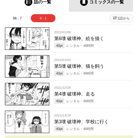
話の一覧
コミックス
の一覧
56 - 7
6 - 1
1話から
2022/01/09
第6壊 破壊神、絵を描く
40
pt
レンタル・
48
時間
2022/01/02
第5壊 破壊神、猫を飼う
40
pt
レンタル・
48
時間
2021/12/26
第4壊 破壊神、走る
40
pt
レンタル・
48
時間
2021/12/19
第3壊 破壊神、学校に行く
40
pt
レンタル・
48
時間