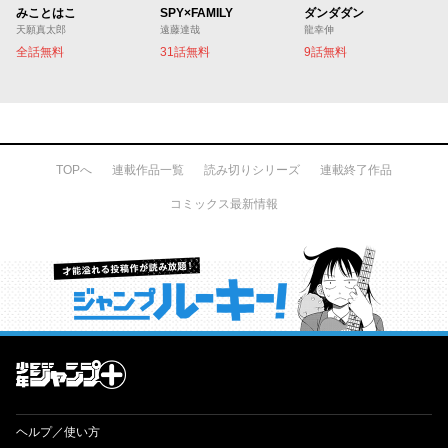
みことはこ
SPY×FAMILY
ダンダダン
天願真太郎
遠藤達哉
龍幸伸
全話無料
31話無料
9話無料
TOPへ
連載作品一覧
読み切りシリーズ
連載終了作品
コミックス最新情報
才能溢れる投稿作が読み放題！ ジャンプルーキー！
ヘルプ／使い方