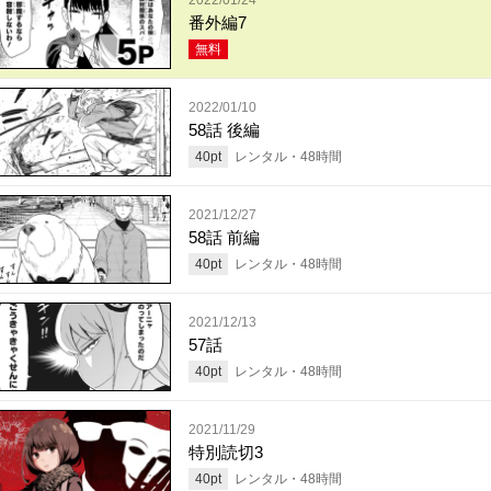
番外編7
無料
2022/01/10
58話 後編
40
pt
レンタル・
48
時間
2021/12/27
58話 前編
40
pt
レンタル・
48
時間
2021/12/13
57話
40
pt
レンタル・
48
時間
2021/11/29
特別読切3
40
pt
レンタル・
48
時間