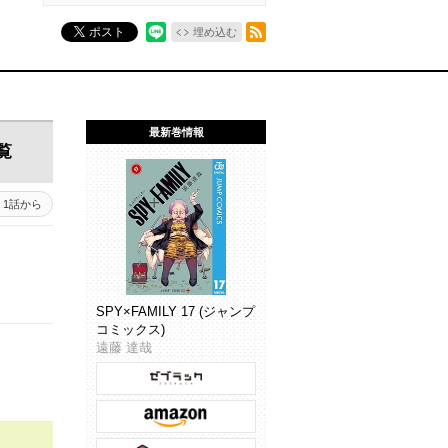
RSSフィード
ポスト
埋め込む
最新巻情報
覧
1話から
SPY×FAMILY 17 (ジャンプ
コミックス)
遠藤 達哉