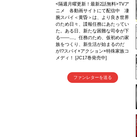
<隔週月曜更新！最新2話無料>TVア
ニメ 各動画サイトにて配信中 凄
腕スパイ＜黄昏＞は、より良き世界
のため日々、諜報任務にあたってい
た。ある日、新たな困難な司令が下
る――…。任務のため、仮初めの家
族をつくり、新生活が始まるのだ
が!?スパイ×アクション×特殊家族コ
メディ！ [JC17巻発売中]
ファンレターを送る