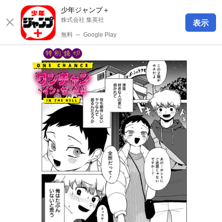
少年ジャンプ＋
株式会社 集英社
表示
無料
─
Google Play