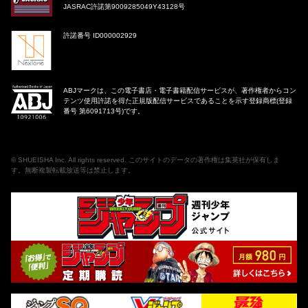
JASRAC許諾第9009285049Y43128号
許諾番号 ID000002929
ABJマークは、この電子書店・電子書籍配信サービスが、著作権者からコン
テンツ使用許諾を得た正規版配信サービスであることを示す登録商標(登録
番号 第6091713号)です。
©
SHUEISHA Inc
. All rights reserved. このサイトのデータの著作権は集英社が保有しま
す。無断複製転載放送等は禁止します。