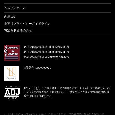
ヘルプ／使い方
利用規約
集英社プライバシーガイドライン
特定商取引法の表示
JASRAC許諾第9009285055Y45038号
JASRAC許諾第9009285050Y45038号
JASRAC許諾第9009285049Y43128号
許諾番号 ID000002929
ABJマークは、この電子書店・電子書籍配信サービスが、著作権者からコン
テンツ使用許諾を得た正規版配信サービスであることを示す登録商標(登録
番号 第6091713号)です。
©
SHUEISHA Inc
. All rights reserved. このサイトのデータの著作権は集英社が保有しま