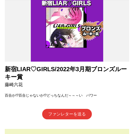
新宿LIAR♡GIRLS/2022年3月期ブロンズルー
キー賞
藤崎六花
百合か!?百合じゃないか!?どっちなんだ～～～い パワー
ファンレターを送る