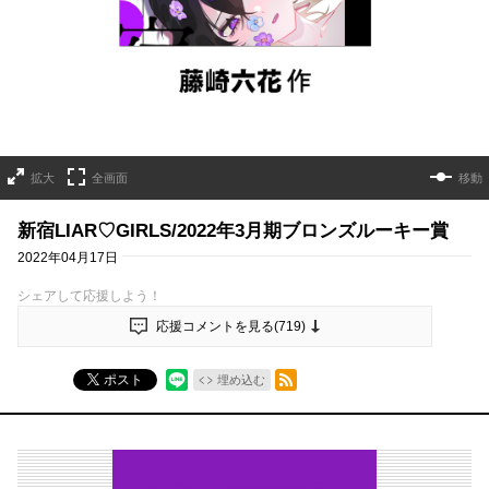
拡大
全画面
移動
新宿LIAR♡GIRLS/2022年3月期ブロンズルーキー賞
2022年04月17日
シェアして応援しよう！
応援コメントを見る(
719
)
RSSフィード
ポスト
埋め込む