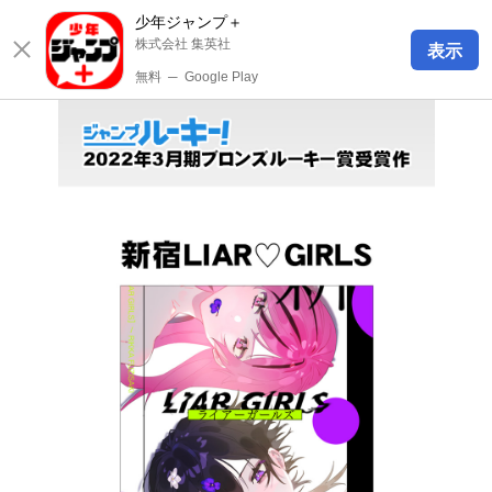
少年ジャンプ＋
株式会社 集英社
表示
無料
─
Google Play