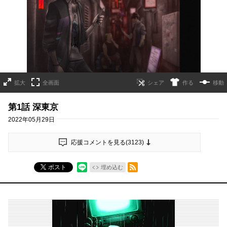
拡大
全画面
作る
移動
第1話 深東京
2022年05月29日
応援コメントを見る(
3123
)
RSSフィード
ポスト
埋め込む