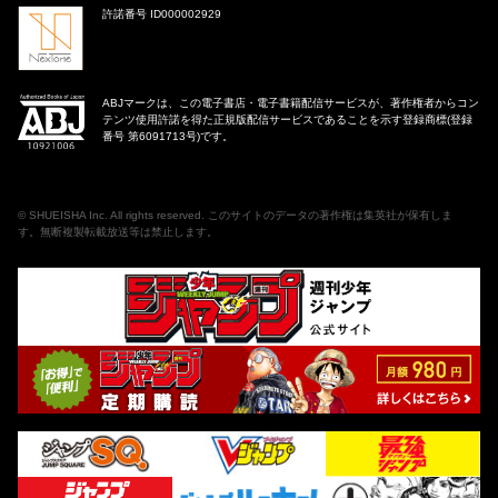
許諾番号 ID000002929
ABJマークは、この電子書店・電子書籍配信サービスが、著作権者からコン
テンツ使用許諾を得た正規版配信サービスであることを示す登録商標(登録
番号 第6091713号)です。
©
SHUEISHA Inc
. All rights reserved. このサイトのデータの著作権は集英社が保有しま
す。無断複製転載放送等は禁止します。