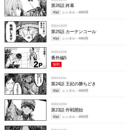
第26話 終幕
40
pt
レンタル・
48
時間
2022/12/25
第25話 カーテンコール
40
pt
レンタル・
48
時間
2022/12/18
番外編5
無料
2022/12/11
第24話 王妃の勝ちどき
40
pt
レンタル・
48
時間
2022/12/04
第23話 作戦開始
40
pt
レンタル・
48
時間