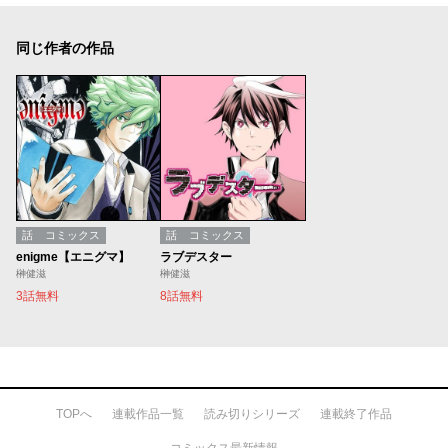
同じ作者の作品
話
コミックス
話
コミックス
enigme【エニグマ】
ラブデスター
榊健滋
榊健滋
3話無料
8話無料
TOPへ
連載作品一覧
読み切りシリーズ
連載終了作品