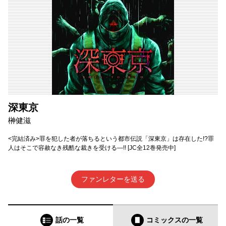
深東京
榊健滋
<完結済み>罪を犯した者が落ちるという都市伝説「深東京」は存在した!?罪
人はそこで容赦なき残酷な裁きを受ける―!! [JC全12巻発売中]
ファンレターを送る
話の一覧
コミックス
の一覧