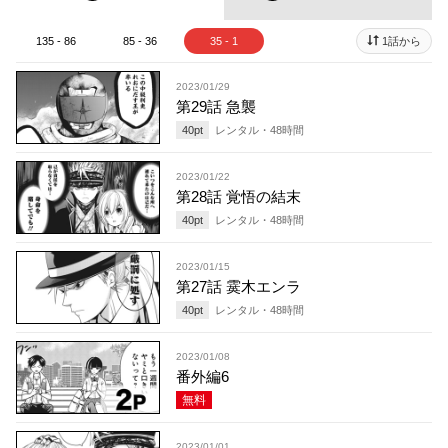
135 - 86
85 - 36
35 - 1
1話から
2023/01/29
第29話 急襲
40
pt
レンタル・
48
時間
2023/01/22
第28話 覚悟の結末
40
pt
レンタル・
48
時間
2023/01/15
第27話 霙木エンラ
40
pt
レンタル・
48
時間
2023/01/08
番外編6
無料
2023/01/01