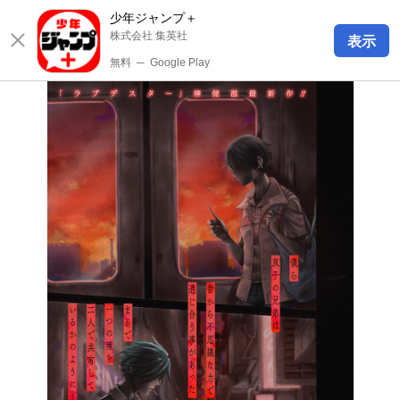
少年ジャンプ＋
株式会社 集英社
表示
無料
─
Google Play