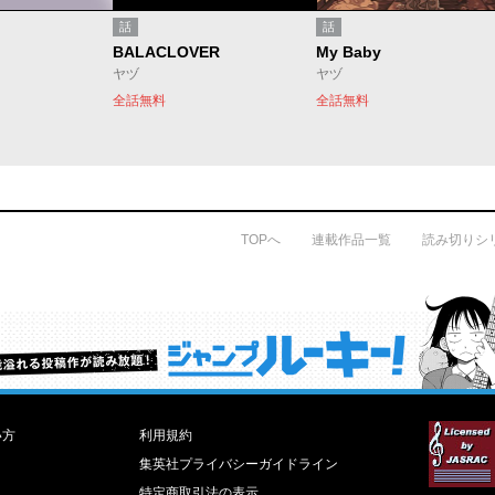
話
話
BALACLOVER
My Baby
ヤヅ
ヤヅ
全話無料
全話無料
TOPへ
連載作品一覧
読み切りシ
才能溢れる投稿作が読み放題！ ジャンプルーキー！
い方
利用規約
集英社プライバシーガイドライン
特定商取引法の表示