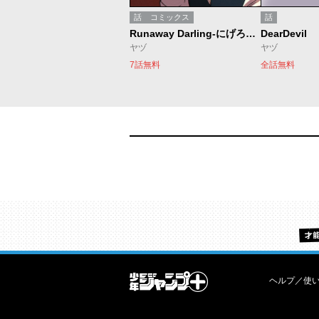
話
コミックス
話
Runaway Darling-にげろダーリン-
DearDevil
ヤヅ
ヤヅ
7話無料
全話無料
ヘルプ／使