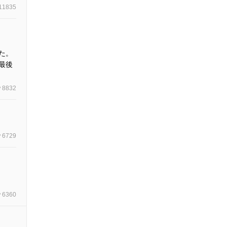
11835
た。
最後
8832
6729
6360