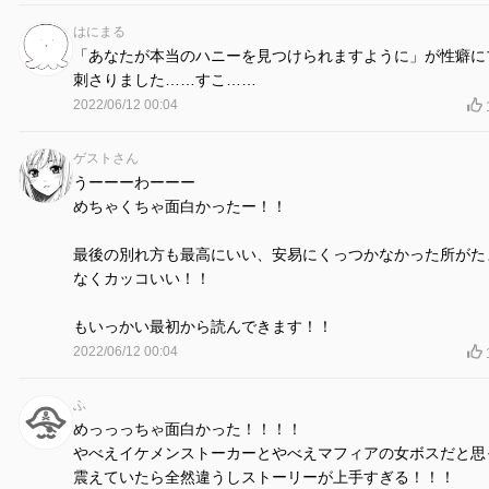
はにまる
「あなたが本当のハニーを見つけられますように」が性癖に
刺さりました……すこ……
2022/06/12 00:04
ゲストさん
うーーーわーーー
めちゃくちゃ面白かったー！！
最後の別れ方も最高にいい、安易にくっつかなかった所がた
なくカッコいい！！
もいっかい最初から読んできます！！
2022/06/12 00:04
ふ
めっっっちゃ面白かった！！！！
やべえイケメンストーカーとやべえマフィアの女ボスだと思
震えていたら全然違うしストーリーが上手すぎる！！！