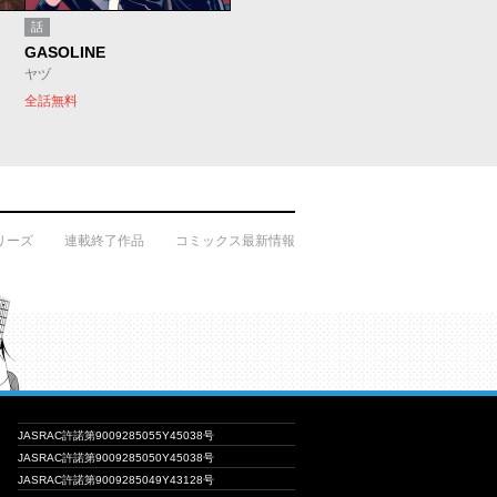
話
GASOLINE
ヤヅ
全話無料
リーズ
連載終了作品
コミックス最新情報
JASRAC許諾第9009285055Y45038号
JASRAC許諾第9009285050Y45038号
JASRAC許諾第9009285049Y43128号