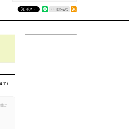
RSSフィード
ポスト
埋め込む
ます）
機能は