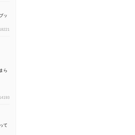
ブッ
18221
まら
14193
って