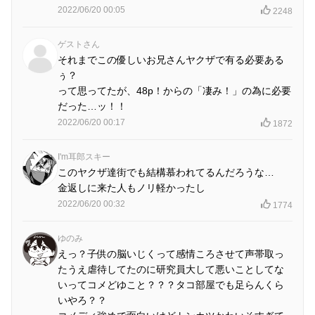
2022/06/20 00:05
2248
ゲストさん
それまでこの優しいお兄さんヤクザで有る必要ある
ぅ？
って思ってたが、48p！からの「凄み！」の為に必要
だった…ッ！！
2022/06/20 00:17
1872
I'm耳郎スキー
このヤクザ達街でも結構慕われてるんだろうな…
金返しに来た人もノリ軽かったし
2022/06/20 00:32
1774
ゆのみ
えっ？子供の脳いじくって感情ころさせて声帯取っ
たうえ虐待してたのに研究員大して悪いことしてな
いってコメどゆこと？？？タコ部屋でも足らんくら
いやろ？？