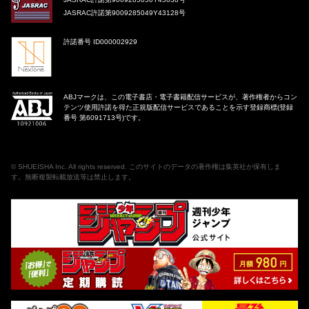
JASRAC許諾第9009285049Y43128号
許諾番号 ID000002929
ABJマークは、この電子書店・電子書籍配信サービスが、著作権者からコン
テンツ使用許諾を得た正規版配信サービスであることを示す登録商標(登録
番号 第6091713号)です。
©
SHUEISHA Inc
. All rights reserved. このサイトのデータの著作権は集英社が保有しま
す。無断複製転載放送等は禁止します。