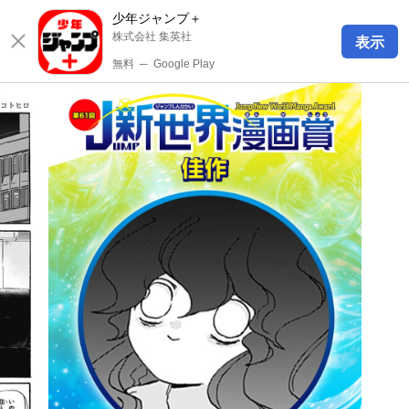
少年ジャンプ＋
株式会社 集英社
表示
無料
─
Google Play