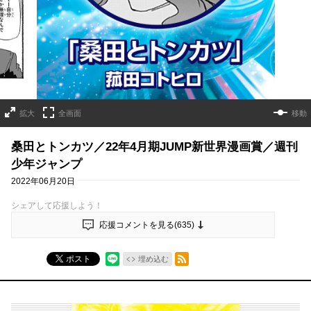
拡大
全画面
移動
桑田とトンカツ／22年4月期JUMP新世界漫画賞／週刊
少年ジャンプ
2022年06月20日
シェアして応援しよう！
応援コメントを見る(
635
)
RSSフィード
ポスト
埋め込む