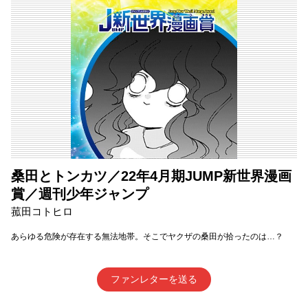
桑田とトンカツ／22年4月期JUMP新世界漫画
賞／週刊少年ジャンプ
菰田コトヒロ
あらゆる危険が存在する無法地帯。そこでヤクザの桑田が拾ったのは…？
ファンレターを送る