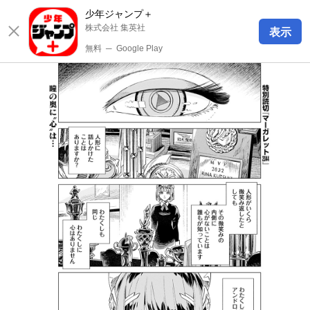
少年ジャンプ＋
株式会社 集英社
表示
無料
─
Google Play