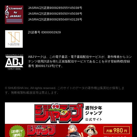
JASRAC許諾第9009285055Y45038号
JASRAC許諾第9009285050Y45038号
JASRAC許諾第9009285049Y43128号
許諾番号 ID000002929
ABJマークは、この電子書店・電子書籍配信サービスが、著作権者からコン
テンツ使用許諾を得た正規版配信サービスであることを示す登録商標(登録
番号 第6091713号)です。
©
SHUEISHA Inc
. All rights reserved. このサイトのデータの著作権は集英社が保有しま
す。無断複製転載放送等は禁止します。