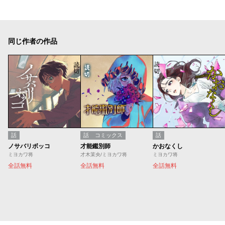
同じ作者の作品
話
話
コミックス
話
ノサバリボッコ
才能鑑別師
かおなくし
ミヨカワ将
才木茉央/ミヨカワ将
ミヨカワ将
全話無料
全話無料
全話無料