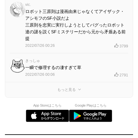
vic.
ロボット三原則は漫画由来じゃなくてアイザック・
アシモフのSF小説だよ
三原則を忠実に実行しようとしてバグったロボット
達の謎を説くSFミステリーだから元から矛盾ある前
提
2022/07/26 00:26
3799
きっしゅ
一瞬で修理するの凄すぎて草
2022/07/26 00:06
2791
もっと見る
App Storeはこちら
Google Playはこちら