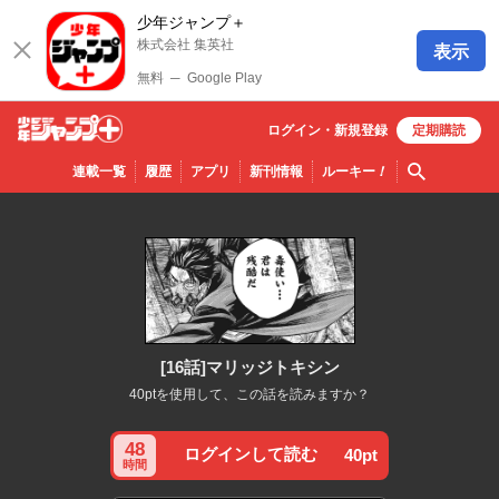
少年ジャンプ＋
株式会社 集英社
表示
無料
─
Google Play
ログイン・
新規
登録
定期購読
少年ジ
検索
連載一覧
履歴
アプリ
新刊情報
ルーキー
！
ャンプ
＋
[16話]マリッジトキシン
40ptを使用して、この話を読みますか？
48
ログインして読む
40pt
時間