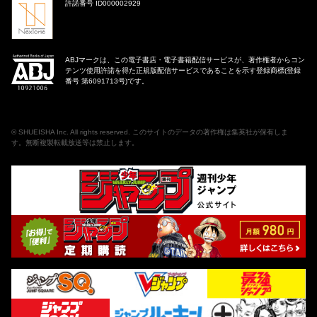
許諾番号 ID000002929
ABJマークは、この電子書店・電子書籍配信サービスが、著作権者からコン
テンツ使用許諾を得た正規版配信サービスであることを示す登録商標(登録
番号 第6091713号)です。
©
SHUEISHA Inc
. All rights reserved. このサイトのデータの著作権は集英社が保有しま
す。無断複製転載放送等は禁止します。