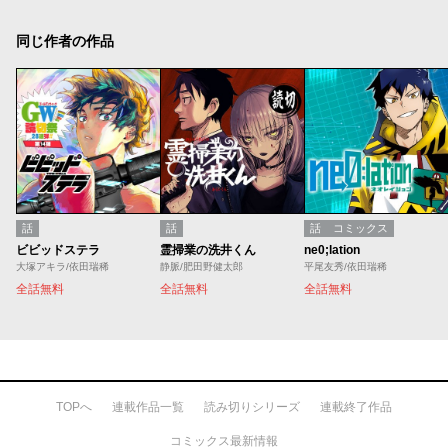
同じ作者の作品
話
話
話
コミックス
ビビッドステラ
霊掃業の洗井くん
ne0;lation
大塚アキラ/依田瑞稀
静脈/肥田野健太郎
平尾友秀/依田瑞稀
全話無料
全話無料
全話無料
TOPへ
連載作品一覧
読み切りシリーズ
連載終了作品
コミックス最新情報