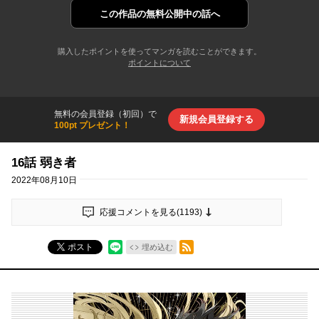
この作品の
無料公開中の話へ
購入したポイントを使ってマンガを読むことができます。
ポイントについて
無料の会員登録（初回）で
新規会員登録する
100pt プレゼント！
16話 弱き者
2022年08月10日
応援コメントを見る(
1193
)
RSSフィード
ポスト
埋め込む