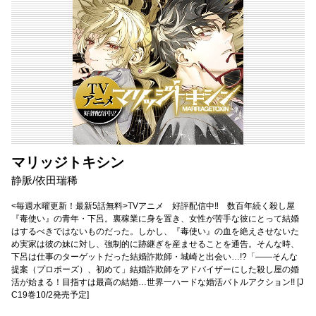
マリッジトキシン
静脈/依田瑞稀
<毎週水曜更新！最新5話無料>TVアニメ 好評配信中‼ 数百年続く殺し屋
『毒使い』の青年・下呂。裏稼業に身を置き、女性が苦手な彼にとって結婚
はするべきではないものだった。しかし、『毒使い』の血を絶えさせないた
め実家は彼の妹に対し、強制的に跡継ぎを産ませることを通告。そんな時、
下呂は仕事のターゲットだった結婚詐欺師・城崎と出会い…!?「――そんな
提案（プロポーズ）、初めて」結婚詐欺師をアドバイザーにした殺し屋の婚
活が始まる！目指すは最高の結婚…世界一ハードな婚活バトルアクション!! [J
C19巻10/2発売予定]