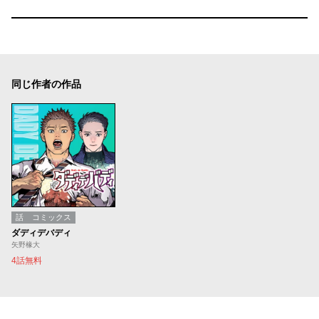
同じ作者の作品
話
コミックス
ダディデバディ
矢野椽大
4話無料