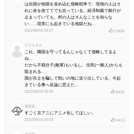
は自国が他国を攻め込む侵略戦争で、現地の人はそ
れに命を捨ててでも抗っている。経済制裁で銀行が
止まっていても、村の人はそんなことを知らな
い……現実にも起きている地獄だね…
2022/08/16 00:27
13839
ゲストさん
これ、隣国を守ってるんじゃなくて侵略してるよ
ね…
だから不穏分子(敵軍)もいるし、住民(一般人)からも
阻まれる…
国が兵士を騙して戦いの地に送り出している、今起
きている事へ反論に思えた…
2022/08/16 00:33
9416
未設定
すごく京アニにアニメ化してほしい。
2022/08/16 00:03
8413