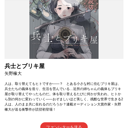
兵士とブリキ屋
矢野椽大
人は、取り替えてもヒトですか――？ とある小さな村に住むブリキ屋は、
兵士たちの義体を造り、生活を営んでいる…近所の姉ちゃんの義体もブリキ
屋が取り替えてやったものだ。体を取り替えるたびに何かが失われ、ヒトか
ら別の何かに変わっていく――おぞましいほど美しく、残酷な世界で生きる2
人は、人のまま共に在れるのだろうか？連載オーディション大賞作家・矢野
橡大が送る衝撃作が読切初登場！
ファンレターを送る