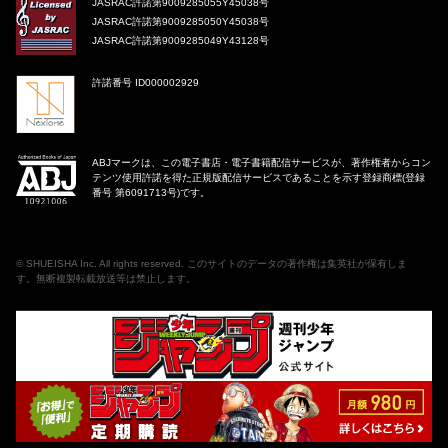
JASRAC許諾第9009285055Y45038号
JASRAC許諾第9009285050Y45038号
JASRAC許諾第9009285049Y43128号
許諾番号 ID000002929
ABJマークは、この電子書店・電子書籍配信サービスが、著作権者からコン
テンツ使用許諾を得た正規版配信サービスであることを示す登録商標(登録
番号 第6091713号)です。
©
SHUEISHA Inc
. All rights reserved. このサイトのデータの著作権は集英社が保有しま
す。無断複製転載放送等は禁止します。