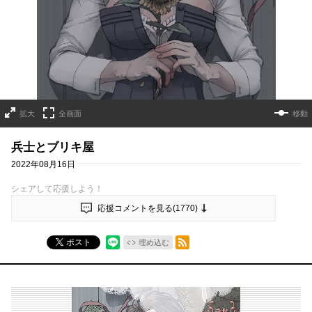
拡大
全画面
移動
兵士とブリキ屋
2022年08月16日
シェアして応援しよう！
応援コメントを見る(
1770
)
RSSフィード
ポスト
埋め込む