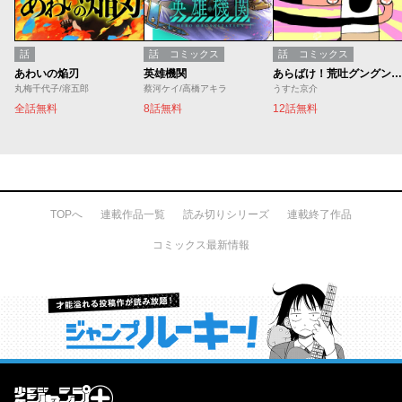
話
話
コミックス
話
コミックス
あわいの焔刃
英雄機関
あらばけ！荒吐グングンパーク
丸梅千代子/溶五郎
蔡河ケイ/高橋アキラ
うすた京介
全話無料
8話無料
12話無料
TOPへ
連載作品一覧
読み切りシリーズ
連載終了作品
コミックス最新情報
才能溢れる投稿作が読み放題！ ジャンプルーキー！