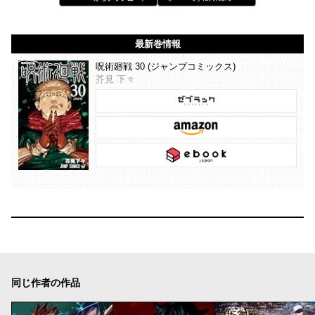
最新巻情報
呪術廻戦 30 (ジャンプコミックス)
芥見 下々
同じ作者の作品