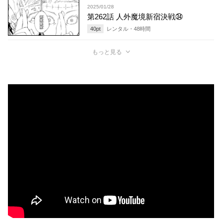
2025/01/28
第262話 人外魔境新宿決戦㉞
40
pt
レンタル・
48
時間
もっと見る