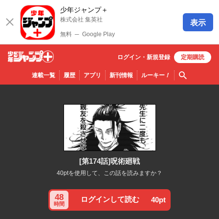
少年ジャンプ＋
株式会社 集英社
表示
無料
─
Google Play
ログイン・
新規
登録
定期購読
少年ジ
検索
連載一覧
履歴
アプリ
新刊情報
ルーキー
！
ャンプ
＋
[第174話]呪術廻戦
40ptを使用して、この話を読みますか？
48
ログインして読む
40pt
時間