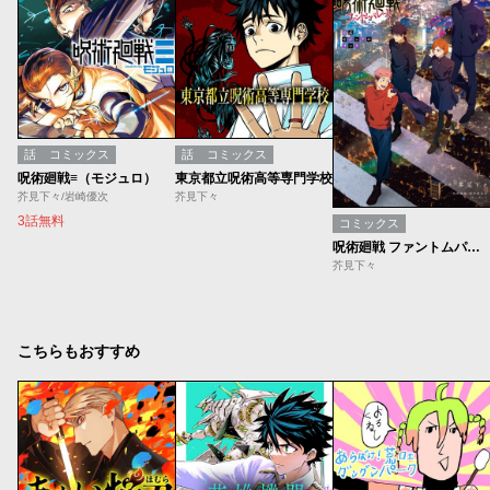
話
コミックス
話
コミックス
呪術廻戦≡（モジュロ）
東京都立呪術高等専門学校
芥見下々/岩崎優次
芥見下々
3話無料
コミックス
呪術廻戦 ファントムパレード 公式ビジュアルブック
芥見下々
こちらもおすすめ