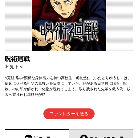
呪術廻戦
芥見下々
<完結済み>類稀な身体能力を持つ高校生・虎杖悠仁（いたどりゆうじ）は、
病床に伏せる祖父の見舞いを日課にしていた。だがある日学校に眠る「呪
物」の封印が解かれ、化物が現れてしまう。取り残された先輩を救う為、校
舎へ乗り込む虎杖だが!?
ファンレターを送る