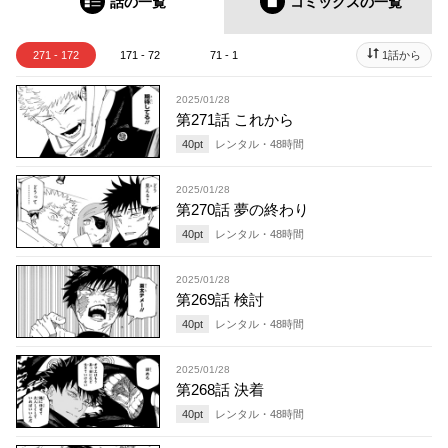
話の一覧
コミックス
の一覧
271 - 172
171 - 72
71 - 1
1話から
2025/01/28
第271話 これから
40
pt
レンタル・
48
時間
2025/01/28
第270話 夢の終わり
40
pt
レンタル・
48
時間
2025/01/28
第269話 検討
40
pt
レンタル・
48
時間
2025/01/28
第268話 決着
40
pt
レンタル・
48
時間