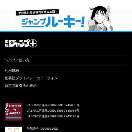
才能溢れる投稿作が読み放題！ ジャンプルーキー！
ヘルプ／使い方
利用規約
集英社プライバシーガイドライン
特定商取引法の表示
JASRAC許諾第9009285055Y45038号
JASRAC許諾第9009285050Y45038号
JASRAC許諾第9009285049Y43128号
許諾番号 ID000002929