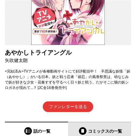
あやかしトライアングル
矢吹健太朗
<完結済み>TVアニメが各種動画サイトにて好評配信中！ 不思議な妖怪「妖
（あやかし）」がいる日本。妖と戦う忍者「祓忍」の風巻祭里は、幼なじみ
で妖が好きな少女・花奏すずを守るべく日々妖と戦う。だがそこに猫の妖シ
ロガネが現れて...？ [JC全16巻発売中]
ファンレターを送る
話の一覧
コミックス
の一覧