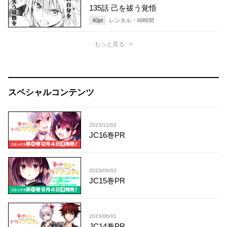
135話 己を祓う覚悟
40
pt
レンタル・
48
時間
もっと見る
スペシャルコンテンツ
2023/12/02
JC16巻PR
2023/09/02
JC15巻PR
2023/06/01
JC14巻PR