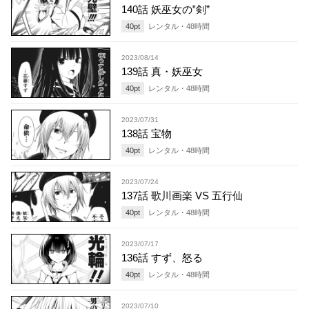
140話 妖巫女の‟剣”
40
pt
レンタル・
48
時間
2023/08/14
139話 真・妖巫女
40
pt
レンタル・
48
時間
2023/07/31
138話 宝物
40
pt
レンタル・
48
時間
2023/07/24
137話 歌川画楽 VS 五行仙
40
pt
レンタル・
48
時間
2023/07/17
136話 すず、怒る
40
pt
レンタル・
48
時間
2023/07/10