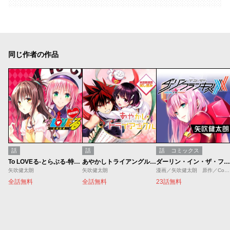
同じ作者の作品
話
話
話
コミックス
To LOVEる-とらぶる-特別読切
あやかしトライアングル／週刊少年ジャンプ新連載試し読み
ダーリン・イン・ザ・フランキス
矢吹健太朗
矢吹健太朗
漫画／矢吹健太朗 原作／Code:000
全話無料
全話無料
23話無料