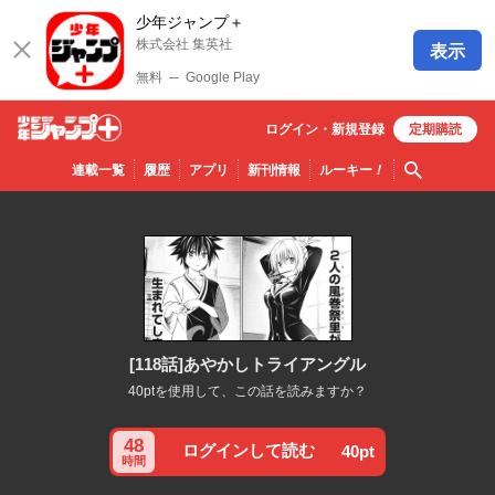
少年ジャンプ＋
株式会社 集英社
表示
無料
─
Google Play
ログイン・
新規
登録
定期購読
少年ジ
検索
連載一覧
履歴
アプリ
新刊情報
ルーキー
！
ャンプ
＋
[118話]あやかしトライアングル
40ptを使用して、この話を読みますか？
48
ログインして読む
40pt
時間