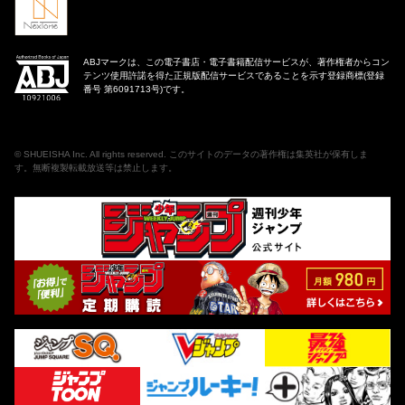
ABJマークは、この電子書店・電子書籍配信サービスが、著作権者からコン
テンツ使用許諾を得た正規版配信サービスであることを示す登録商標(登録
番号 第6091713号)です。
©
SHUEISHA Inc
. All rights reserved. このサイトのデータの著作権は集英社が保有しま
す。無断複製転載放送等は禁止します。