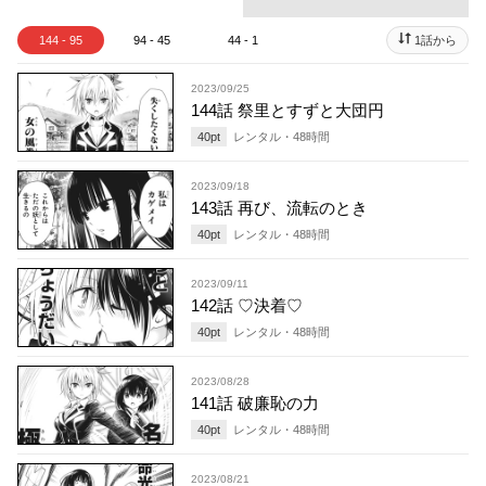
144 - 95
94 - 45
44 - 1
1話から
2023/09/25
144話 祭里とすずと大団円
40
pt
レンタル・
48
時間
2023/09/18
143話 再び、流転のとき
40
pt
レンタル・
48
時間
2023/09/11
142話 ♡決着♡
40
pt
レンタル・
48
時間
2023/08/28
141話 破廉恥の力
40
pt
レンタル・
48
時間
2023/08/21