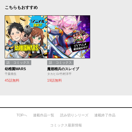
こちらもおすすめ
話
コミックス
話
コミックス
幼稚園WARS
魔都精兵のスレイブ
千葉侑生
タカヒロ/竹村洋平
45話無料
19話無料
TOPへ
連載作品一覧
読み切りシリーズ
連載終了作品
コミックス最新情報