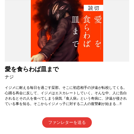
愛を食らわば皿まで
ナジ
イジメに耐える毎日を過ごす栞那。そこに初恋相手の汐遠が転校してくる。
心踊る再会に反して、イジメはエスカレートしていく。そんな中、人に告白
されるとその人を食べてしまう病気『食人病』という奇病に、汐遠が侵され
ている事を知る。そこからイジメっ子に対する二人の復讐劇が始まる…!!
ファンレターを送る