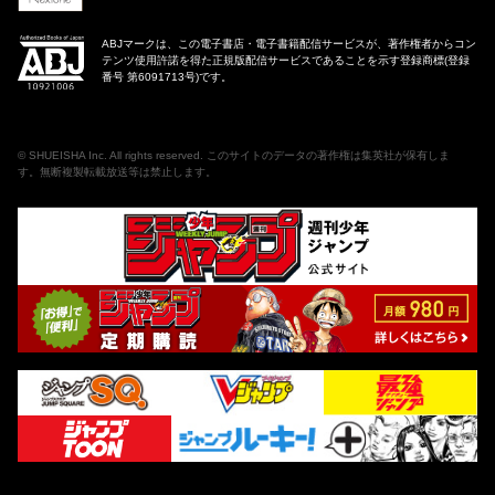
ABJマークは、この電子書店・電子書籍配信サービスが、著作権者からコン
テンツ使用許諾を得た正規版配信サービスであることを示す登録商標(登録
番号 第6091713号)です。
©
SHUEISHA Inc
. All rights reserved. このサイトのデータの著作権は集英社が保有しま
す。無断複製転載放送等は禁止します。