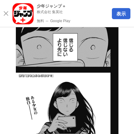
少年ジャンプ＋
株式会社 集英社
表示
無料
─
Google Play