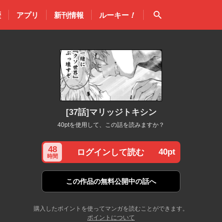
検索
歴
アプリ
新刊情報
ルーキー
！
[37話]マリッジトキシン
40ptを使用して、この話を読みますか？
48
40pt
ログインして読む
時間
この作品の
無料公開中の話へ
購入したポイントを使ってマンガを読むことができます。
ポイントについて