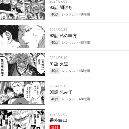
2024/07/03
93話 闇討ち
40
pt
レンタル・
48
時間
2024/06/26
92話 私の味方
40
pt
レンタル・
48
時間
2024/06/19
91話 火道
40
pt
レンタル・
48
時間
2024/06/12
90話 忌み子
40
pt
レンタル・
48
時間
2024/06/05
番外編19
無料