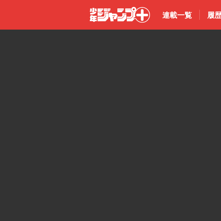
連載一覧
履
少年ジャン
プ＋