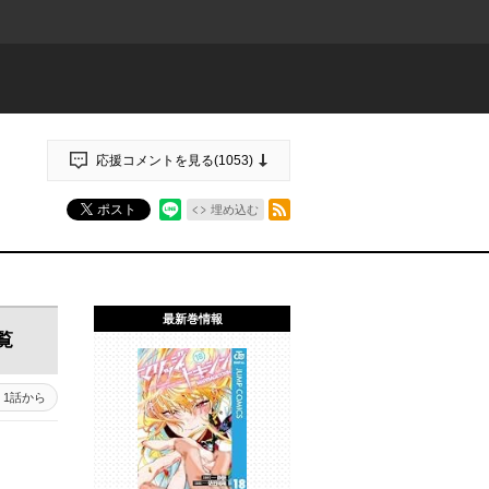
応援コメントを見る(
1053
)
RSSフィード
ポスト
埋め込む
最新巻情報
覧
1話から