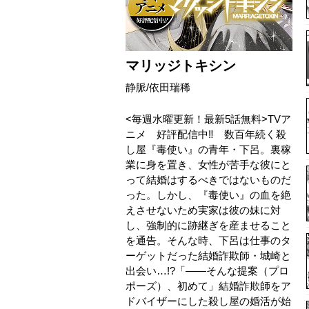
マリッジトキシン
静脈/依田瑞稀
<毎週水曜更新！最新5話無料>TVア
ニメ 好評配信中‼ 数百年続く殺
し屋『毒使い』の青年・下呂。裏稼
業に身を置き、女性が苦手な彼にと
って結婚はするべきではないものだ
った。しかし、『毒使い』の血を絶
えさせないため実家は彼の妹に対
し、強制的に跡継ぎを産ませること
を通告。そんな時、下呂は仕事のタ
ーゲットだった結婚詐欺師・城崎と
出会い…!?「――そんな提案（プロ
ポーズ）、初めて」結婚詐欺師をア
ドバイザーにした殺し屋の婚活が始