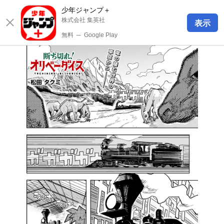
少年ジャンプ＋
株式会社 集英社
表示
無料
─
Google Play