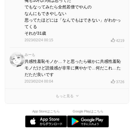
俺も10代の頃は思ってた
でもなってみたら全然若僧でやんの
なんにもできやしない
思ってたほどには「なんでもはできない」がわかっ
てくる
それが31歳
2023/02/24 00:15
4219
みーも
共感性羞恥モノか…？と思ったら確かに共感性羞恥
モノだけど読後感が非常に爽やかで…何だこれ…た
だただ良いです
2023/02/24 00:04
3726
もっと見る
App Storeはこちら
Google Playはこちら