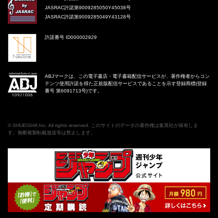
JASRAC許諾第9009285050Y45038号
JASRAC許諾第9009285049Y43128号
許諾番号 ID000002929
ABJマークは、この電子書店・電子書籍配信サービスが、著作権者からコン
テンツ使用許諾を得た正規版配信サービスであることを示す登録商標(登録
番号 第6091713号)です。
©
SHUEISHA Inc
. All rights reserved. このサイトのデータの著作権は集英社が保有しま
す。無断複製転載放送等は禁止します。