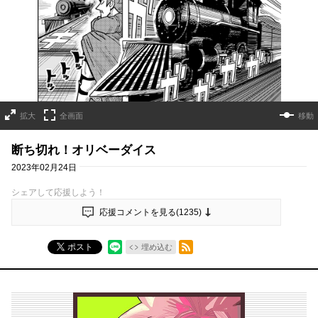
拡大
全画面
移動
断ち切れ！オリベーダイス
2023年02月24日
シェアして応援しよう！
応援コメントを見る(
1235
)
RSSフィード
ポスト
埋め込む