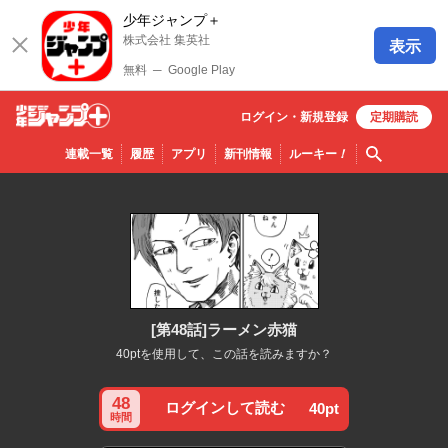
少年ジャンプ＋
株式会社 集英社
表示
無料
─
Google Play
ログイン・
新規
登録
定期購読
少年ジ
検索
連載一覧
履歴
アプリ
新刊情報
ルーキー
！
ャンプ
＋
[第48話]ラーメン赤猫
40ptを使用して、この話を読みますか？
48
ログインして読む
40pt
時間