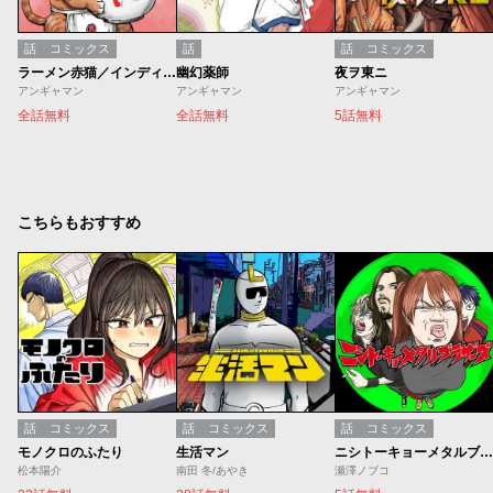
話
コミックス
話
話
コミックス
ラーメン赤猫／インディーズ版
幽幻薬師
夜ヲ東ニ
アンギャマン
アンギャマン
アンギャマン
全話無料
全話無料
5話無料
こちらもおすすめ
話
コミックス
話
コミックス
話
コミックス
モノクロのふたり
生活マン
ニシトーキョーメタルブラザーズ
松本陽介
南田 冬/あやき
瀬澤ノブコ