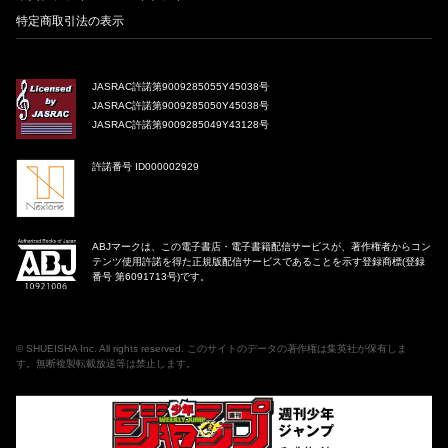
特定商取引法の表示
JASRAC許諾第9009285055Y45038号
JASRAC許諾第9009285050Y45038号
JASRAC許諾第9009285049Y43128号
許諾番号 ID000002929
ABJマークは、この電子書店・電子書籍配信サービスが、著作権者からコン
テンツ使用許諾を得た正規版配信サービスであることを示す登録商標(登録
番号 第6091713号)です。
©
SHUEISHA Inc
. All rights reserved. このサイトのデータの著作権は集英社が保有しま
す。無断複製転載放送等は禁止します。