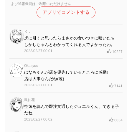
よび通報機能はご利用いただけません
アプリでコメントする
Ｋ．
虎に引くと思ったらまさかの食いつきに噴いたｗ
しかしちゃんとわかってくれる人でよかったわ。
2023/02/27 00:01
10227
Okasyuu
はなちゃんが店を優先しているところに感動!
店は大事なんだね(泣)
2023/02/27 00:01
7141
鳳仙花
空気を読んで即注文通したジュエルくん、できる子
だね
2023/02/27 00:02
6834