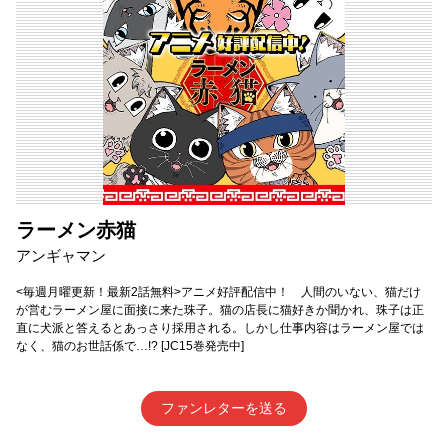
ラーメン赤猫
アンギャマン
<毎週月曜更新！最新2話無料>アニメ好評配信中！ 人間のいない、猫だけ
が営むラーメン屋に面接に来た珠子。猫の店長に猫好きか聞かれ、珠子は正
直に犬派と答えるとあっさり採用される。しかし仕事内容はラーメン屋では
なく、猫のお世話係で…!? [JC15巻発売中]
ファンレターを送る