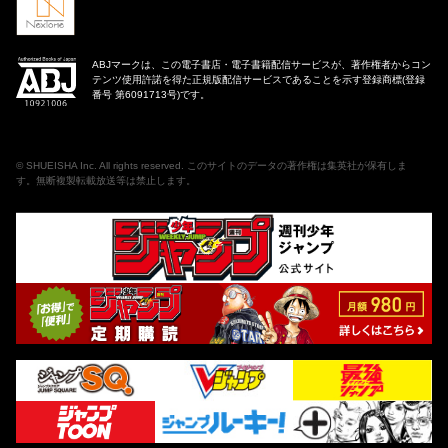
ABJマークは、この電子書店・電子書籍配信サービスが、著作権者からコン
テンツ使用許諾を得た正規版配信サービスであることを示す登録商標(登録
番号 第6091713号)です。
©
SHUEISHA Inc
. All rights reserved. このサイトのデータの著作権は集英社が保有しま
す。無断複製転載放送等は禁止します。