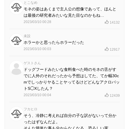
とこなめ
モネの姿はあくまで主人公の想像であって、ほんと
は最後の研究者みたいな見た目なのかもね…
2023/03/10 00:28
14132
未設
ホラーかと思ったらホラーだった
2023/03/10 00:03
12917
ゲストさん
ドッグフードみたいな食料食べた時のモネの舌がす
でに人外のそれだったから予想はしてた、てか幅30c
mでしっかりヤることヤってるけどどんなアクロバッ
トS◯Xしたん？
2023/03/10 00:04
12439
フカヒロ
そう、冷静に考えれば自分の子な訳がないって分か
ったはずなんだよ。
そんな簡単な事も分からなくなる、恐ろしい実