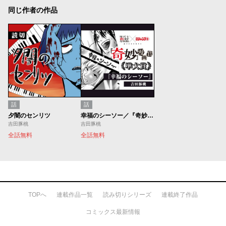
同じ作者の作品
話
話
夕闇のセンリツ
幸福のシーソー／『奇妙』漫画賞
吉田豚桃
吉田豚桃
全話無料
全話無料
TOPへ
連載作品一覧
読み切りシリーズ
連載終了作品
コミックス最新情報