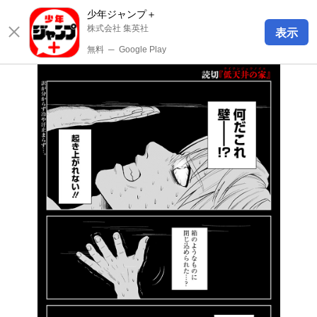
少年ジャンプ＋
株式会社 集英社
表示
無料
─
Google Play