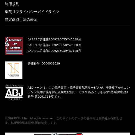
利用規約
集英社プライバシーガイドライン
特定商取引法の表示
JASRAC許諾第9009285055Y45038号
JASRAC許諾第9009285050Y45038号
JASRAC許諾第9009285049Y43128号
許諾番号 ID000002929
ABJマークは、この電子書店・電子書籍配信サービスが、著作権者からコン
テンツ使用許諾を得た正規版配信サービスであることを示す登録商標(登録
番号 第6091713号)です。
©
SHUEISHA Inc
. All rights reserved. このサイトのデータの著作権は集英社が保有しま
す。無断複製転載放送等は禁止します。