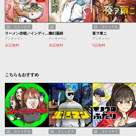
話
コミックス
話
話
コミックス
ラーメン赤猫／インディーズ版
幽幻薬師
夜ヲ東ニ
アンギャマン
アンギャマン
アンギャマン
全話無料
全話無料
5話無料
こちらもおすすめ
話
コミックス
話
コミックス
話
コミックス