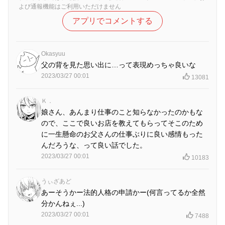
よび通報機能はご利用いただけません
アプリでコメントする
Okasyuu
父の背を見た思い出に…って表現めっちゃ良いな
2023/03/27 00:01
13081
Ｋ．
娘さん、あんまり仕事のこと知らなかったのかもな
ので、ここで良いお店を教えてもらってそこのため
に一生懸命のお父さんの仕事ぶりに良い感情もった
んだろうな、って良い話でした。
2023/03/27 00:01
10183
うぃざあど
あーそうかー法的人格の申請かー(何言ってるか全然
分かんねぇ...)
2023/03/27 00:01
7488