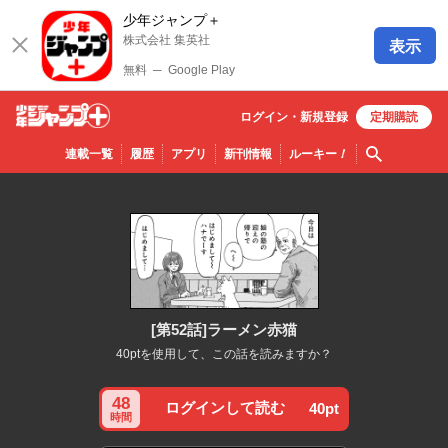
少年ジャンプ＋
株式会社 集英社
表示
無料
─
Google Play
ログイン・
新規
登録
定期購読
少年ジ
検索
連載一覧
履歴
アプリ
新刊情報
ルーキー
！
ャンプ
＋
[第52話]ラーメン赤猫
40ptを使用して、この話を読みますか？
48
ログインして読む
40pt
時間