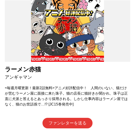
ラーメン赤猫
アンギャマン
<毎週月曜更新！最新2話無料>アニメ好評配信中！ 人間のいない、猫だけ
が営むラーメン屋に面接に来た珠子。猫の店長に猫好きか聞かれ、珠子は正
直に犬派と答えるとあっさり採用される。しかし仕事内容はラーメン屋では
なく、猫のお世話係で…!? [JC15巻発売中]
ファンレターを送る