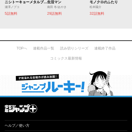
ニシトーキョーメタルブラザーズ
生活マン
モノクロのふたり
瀬澤ノブコ
南田 冬/あやき
松本陽介
5話無料
29話無料
32話無料
TOPへ
連載作品一覧
読み切りシリーズ
連載終了作品
コミックス最新情報
才能溢れる投稿作が読み放題！ ジャンプルーキー！
ヘルプ／使い方