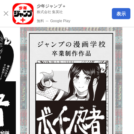
少年ジャンプ＋
株式会社 集英社
表示
無料
─
Google Play