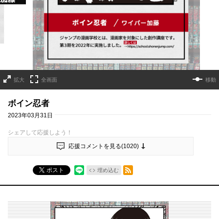
拡大
全画面
移動
ボイン忍者
2023年03月31日
シェアして応援しよう！
応援コメントを見る(
1020
)
RSSフィード
ポスト
埋め込む