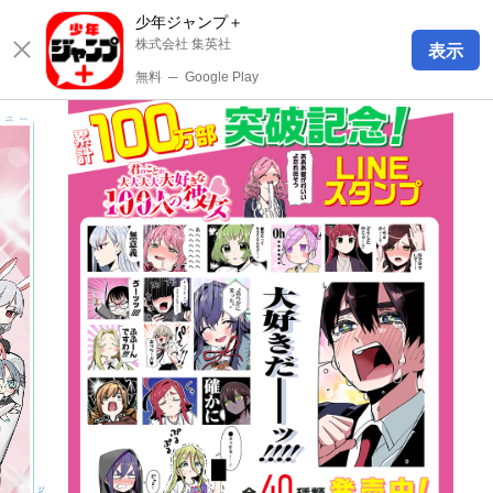
少年ジャンプ＋
株式会社 集英社
表示
無料
─
Google Play