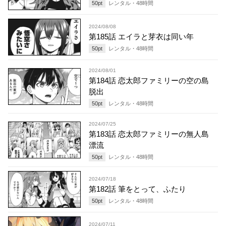
50
pt
レンタル・
48
時間
2024/08/08
第185話 エイラと芽衣は同い年
50
pt
レンタル・
48
時間
2024/08/01
第184話 恋太郎ファミリーの空の島
脱出
50
pt
レンタル・
48
時間
2024/07/25
第183話 恋太郎ファミリーの無人島
漂流
50
pt
レンタル・
48
時間
2024/07/18
第182話 筆をとって、ふたり
50
pt
レンタル・
48
時間
2024/07/11