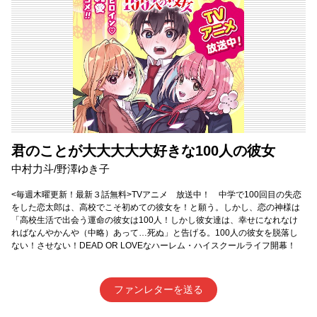
君のことが大大大大大好きな100人の彼女
中村力斗/野澤ゆき子
<毎週木曜更新！最新３話無料>TVアニメ 放送中！ 中学で100回目の失恋
をした恋太郎は、高校でこそ初めての彼女を！と願う。しかし、恋の神様は
「高校生活で出会う運命の彼女は100人！しかし彼女達は、幸せになれなけ
ればなんやかんや（中略）あって…死ぬ」と告げる。100人の彼女を脱落し
ない！させない！DEAD OR LOVEなハーレム・ハイスクールライフ開幕！
ファンレターを送る