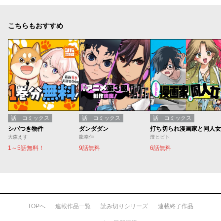
こちらもおすすめ
話
コミックス
話
コミックス
話
コミックス
シバつき物件
ダンダダン
打ち切られ漫画家と同人女
大森えす
龍幸伸
澄ヒビト
1～5話無料！
9話無料
6話無料
TOPへ
連載作品一覧
読み切りシリーズ
連載終了作品