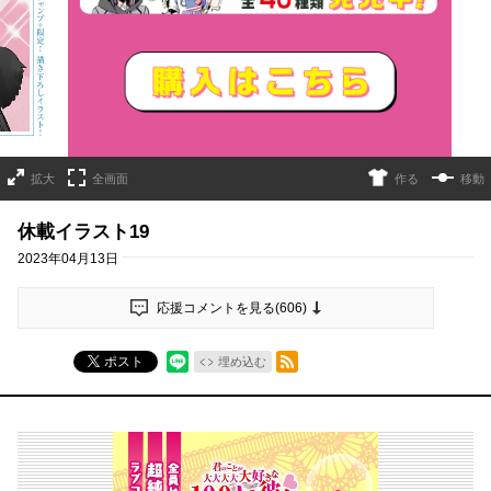
詳細ページへのリンク
拡大
全画面
作る
移動
休載イラスト19
2023年04月13日
応援コメントを見る(
606
)
RSSフィード
ポスト
埋め込む