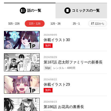
話の一覧
コミックス
の一覧
325 - 226
225 - 126
125 - 26
25 - 1
1話から
2024/09/05
休載イラスト30
無料
2024/08/29
第187話 恋太郎ファミリーの新番長
50
pt
レンタル・
48
時間
2024/08/22
休載イラスト29
無料
2024/08/15
第186話 お花高の裏番長