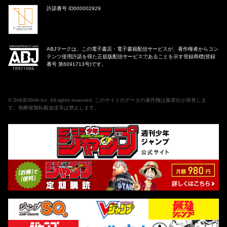
許諾番号 ID000002929
ABJマークは、この電子書店・電子書籍配信サービスが、著作権者からコン
テンツ使用許諾を得た正規版配信サービスであることを示す登録商標(登録
番号 第6091713号)です。
©
SHUEISHA Inc
. All rights reserved. このサイトのデータの著作権は集英社が保有しま
す。無断複製転載放送等は禁止します。