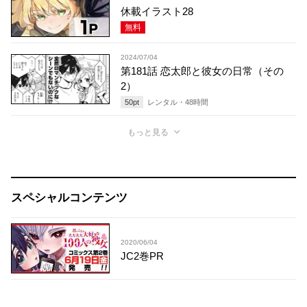
休載イラスト28
無料
2024/07/04
第181話 恋太郎と彼女の日常（その
2）
50
pt
レンタル・
48
時間
もっと見る
スペシャルコンテンツ
2020/06/04
JC2巻PR