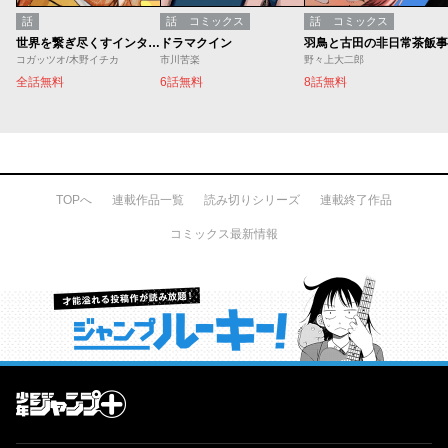
話
話
コミックス
話
コミックス
世界を繋ぎ尽くすインターネット巫女
ドラマクイン
羽鳥と古田の非日常茶飯事
コガッツオ/木野イチカ
市川苦楽
野々上大二郎
全話無料
6話無料
8話無料
TOPへ
連載作品一覧
読み切りシリーズ
連載終了作品
コミックス最新情報
才能溢れる投稿作が読み放題！ ジャンプルーキー！