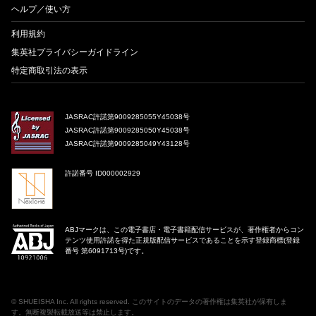
ヘルプ／使い方
利用規約
集英社プライバシーガイドライン
特定商取引法の表示
JASRAC許諾第9009285055Y45038号
JASRAC許諾第9009285050Y45038号
JASRAC許諾第9009285049Y43128号
許諾番号 ID000002929
ABJマークは、この電子書店・電子書籍配信サービスが、著作権者からコン
テンツ使用許諾を得た正規版配信サービスであることを示す登録商標(登録
番号 第6091713号)です。
©
SHUEISHA Inc
. All rights reserved. このサイトのデータの著作権は集英社が保有しま
す。無断複製転載放送等は禁止します。