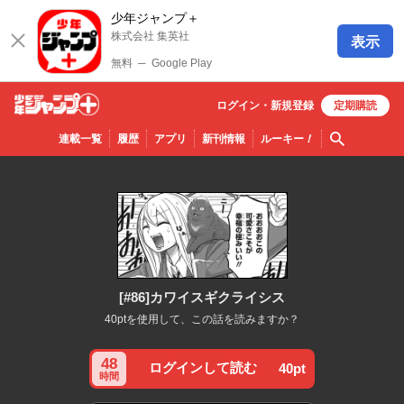
少年ジャンプ＋
株式会社 集英社
表示
無料
─
Google Play
ログイン・
新規
登録
定期購読
少年ジ
検索
連載一覧
履歴
アプリ
新刊情報
ルーキー
！
ャンプ
＋
[#86]カワイスギクライシス
40ptを使用して、この話を読みますか？
48
ログインして読む
40pt
時間