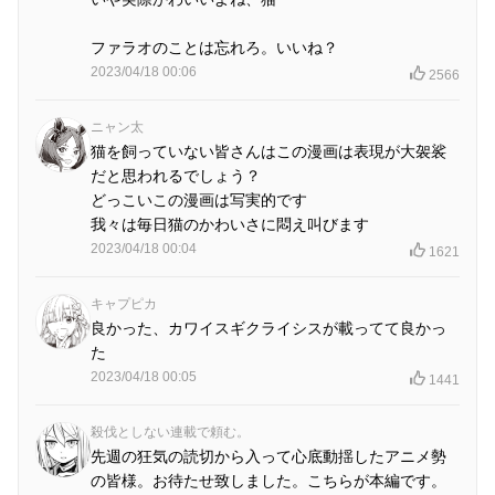
ファラオのことは忘れろ。いいね？
2023/04/18 00:06
2566
ニャン太
猫を飼っていない皆さんはこの漫画は表現が大袈裟
だと思われるでしょう？
どっこいこの漫画は写実的です
我々は毎日猫のかわいさに悶え叫びます
2023/04/18 00:04
1621
キャプピカ
良かった、カワイスギクライシスが載ってて良かっ
た
2023/04/18 00:05
1441
殺伐としない連載で頼む。
先週の狂気の読切から入って心底動揺したアニメ勢
の皆様。お待たせ致しました。こちらが本編です。