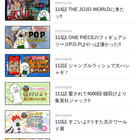
2025/11/20
114話 THE JOJO WORLDに来た
ッ!!
2025/10/23
113話 ONE PIECEのフィギュアシ
リーズP.O.Pはやっぱ凄かった!!
2025/09/25
112話 ジャンブルラッシュで大ハシ
ャギ！
2025/09/18
111話 愛されて4000回 猫田びより
集英社ジャック!!
2025/09/04
110話 すごいよ!!うすた京介ワール
ド展