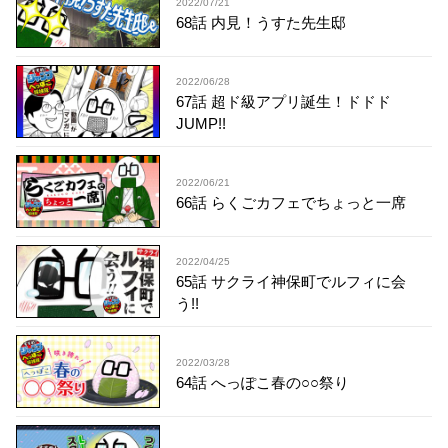
2022/07/21
68話 内見！うすた先生邸
2022/06/28
67話 超ド級アプリ誕生！ドドド
JUMP!!
2022/06/21
66話 らくごカフェでちょっと一席
2022/04/25
65話 サクライ神保町でルフィに会
う!!
2022/03/28
64話 へっぽこ春の○○祭り