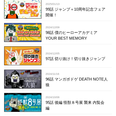
2025/01/13
99話 ジャンプ＋10周年記念フェア
開催！
2024/12/09
98話 僕のヒーローアカデミア
YOUR BEST MEMORY
2024/12/05
97話 切り抜け！切り抜きジャンプ
2024/11/16
96話 マンガボドゲ DEATH NOTE人
狼
2024/10/06
95話 後編 怪獣８号展 襲来 内覧会
編