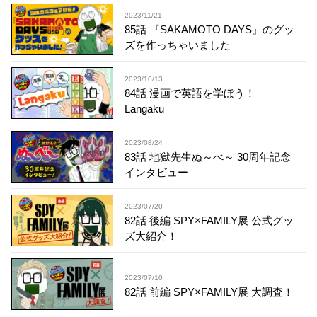
2023/11/21
85話 『SAKAMOTO DAYS』のグッ
ズを作っちゃいました
2023/10/13
84話 漫画で英語を学ぼう！
Langaku
2023/08/24
83話 地獄先生ぬ～べ～ 30周年記念
インタビュー
2023/07/20
82話 後編 SPY×FAMILY展 公式グッ
ズ大紹介！
2023/07/10
82話 前編 SPY×FAMILY展 大調査！