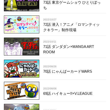
73話 東京ゲームショウ ひとりぼっ
ち
2022/10/27
72話 潜入！アニメ「ロマンティッ
クキラー」制作現場
2022/10/11
71話 ダンダダン×MANGA ART
ROOM
2022/08/26
70話 にゃんばーカードWARS
2022/08/08
69話 ハイキュー!!×V.LEAGUE