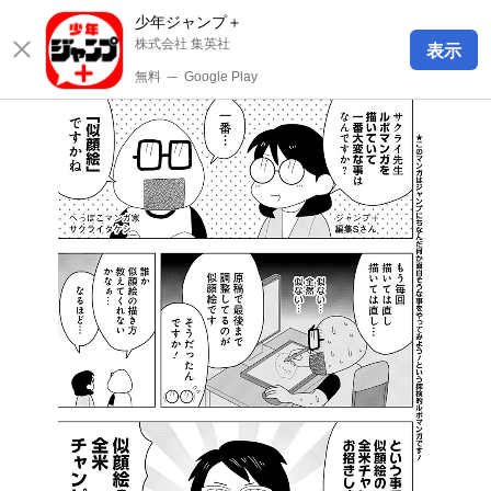
少年ジャンプ＋
株式会社 集英社
表示
無料
─
Google Play