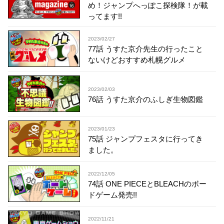
め！ジャンプへっぽこ探検隊！が載
ってます!!
2023/02/27
77話 うすた京介先生の行ったこと
ないけどおすすめ札幌グルメ
2023/02/03
76話 うすた京介のふしぎ生物図鑑
2023/01/23
75話 ジャンプフェスタに行ってき
ました。
2022/12/05
74話 ONE PIECEとBLEACHのボー
ドゲーム発売!!
2022/11/21