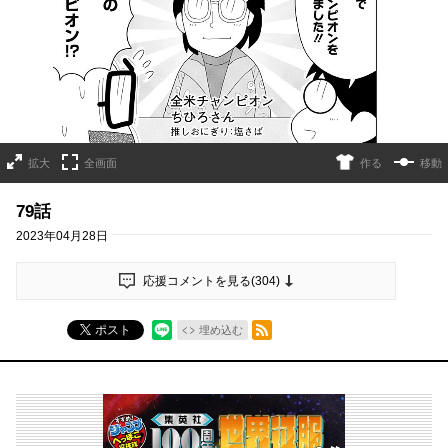
拡大
全画面
作る
移動
79話
2023年04月28日
応援コメントを見る(
304
)
RSSフィード
ポスト
埋め込む