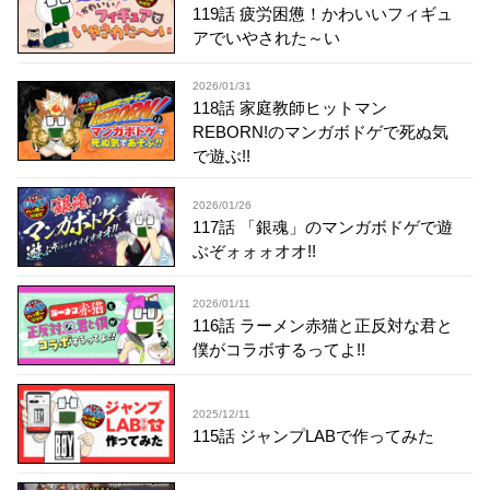
119話 疲労困憊！かわいいフィギュ
アでいやされた～い
2026/01/31
118話 家庭教師ヒットマン
REBORN!のマンガボドゲで死ぬ気
で遊ぶ!!
2026/01/26
117話 「銀魂」のマンガボドゲで遊
ぶぞォォォオオ!!
2026/01/11
116話 ラーメン赤猫と正反対な君と
僕がコラボするってよ!!
2025/12/11
115話 ジャンプLABで作ってみた