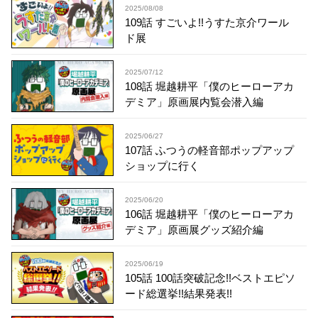
2025/08/08
109話 すごいよ!!うすた京介ワール
ド展
2025/07/12
108話 堀越耕平「僕のヒーローアカ
デミア」原画展内覧会潜入編
2025/06/27
107話 ふつうの軽音部ポップアップ
ショップに行く
2025/06/20
106話 堀越耕平「僕のヒーローアカ
デミア」原画展グッズ紹介編
2025/06/19
105話 100話突破記念!!ベストエピソ
ード総選挙!!結果発表!!