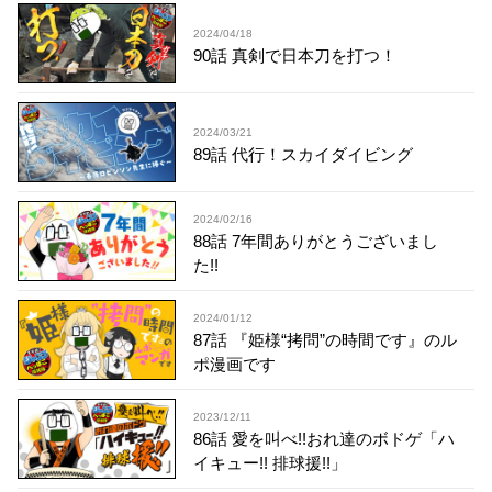
2024/04/18
90話 真剣で日本刀を打つ！
2024/03/21
89話 代行！スカイダイビング
2024/02/16
88話 7年間ありがとうございまし
た!!
2024/01/12
87話 『姫様“拷問”の時間です』のル
ポ漫画です
2023/12/11
86話 愛を叫べ!!おれ達のボドゲ「ハ
イキュー!! 排球援!!」