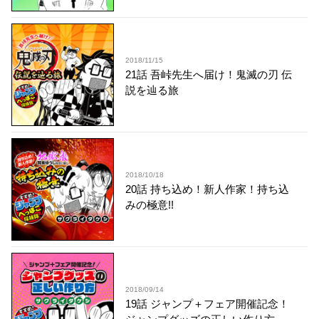
2018/11/15
21話 吾峠先生へ届け！鬼滅の刃 伝
説を辿る旅
2018/10/18
20話 持ち込め！新人作家！持ち込
みの極意!!
2018/09/14
19話 ジャンプ＋フェア開催記念！