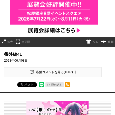
詳細ページへのリンク
拡大
全画面
作る
移動
番外編41
2023年06月08日
応援コメントを見る(
1007
)
RSSフィード
ポスト
埋め込む