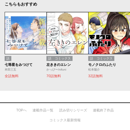
こちらもおすすめ
話
話
コミックス
話
コミックス
七等星をみつけて
左ききのエレン
モノクロのふたり
本田三五
かっぴー/nifuni
松本陽介
全話無料
70話無料
32話無料
TOPへ
連載作品一覧
読み切りシリーズ
連載終了作品
コミックス最新情報