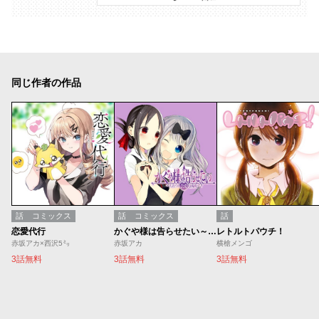
同じ作者の作品
話
コミックス
話
コミックス
話
恋愛代行
かぐや様は告らせたい～天才たちの恋愛頭脳戦～
レトルトパウチ！
赤坂アカ×西沢5㍉
赤坂アカ
横槍メンゴ
3話無料
3話無料
3話無料