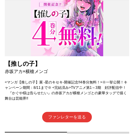
【推しの子】
赤坂アカ×横槍メンゴ
<マンガ【推しの子】展 -星のキセキ-開催記念!!4巻分無料！>※一挙公開！キ
ャンペーン期間：8/11まで※ <完結済み>TVアニメ第1～3期 好評配信中！
『かぐや様は告らせたい』の赤坂アカが横槍メンゴとの豪華タッグで描く
舞台は芸能界!!
ファンレターを送る