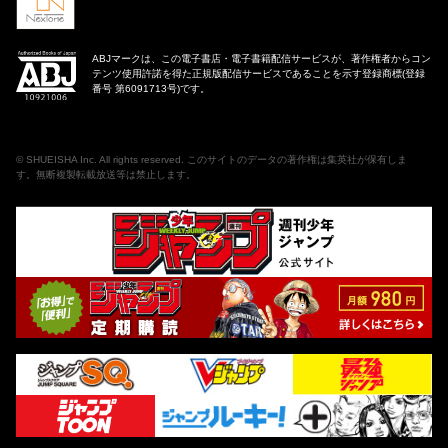
ABJマークは、この電子書店・電子書籍配信サービスが、著作権者からコン
テンツ使用許諾を得た正規版配信サービスであることを示す登録商標(登録
番号 第6091713号)です。
©
SHUEISHA Inc
. All rights reserved. このサイトのデータの著作権は集英社が保有しま
す。無断複製転載放送等は禁止します。