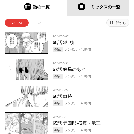
話の一覧
コミックス
の一覧
72 - 23
22 - 1
1話から
2024/06/07
68話 3年後
40
pt
レンタル・
48
時間
2024/05/31
67話 終局のあと
40
pt
レンタル・
48
時間
2024/05/24
66話 軌跡
40
pt
レンタル・
48
時間
2024/05/17
65話 元四郎VS真・竜王
40
pt
レンタル・
48
時間