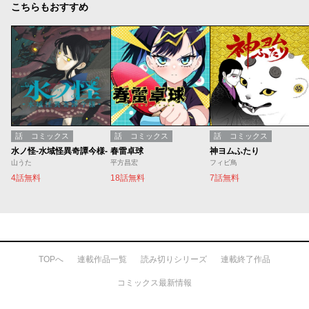
こちらもおすすめ
話
コミックス
話
コミックス
話
コミックス
水ノ怪-水域怪異奇譚今様-
春雷卓球
神ヨムふたり
山うた
平方昌宏
フィビ鳥
4話無料
18話無料
7話無料
TOPへ
連載作品一覧
読み切りシリーズ
連載終了作品
コミックス最新情報