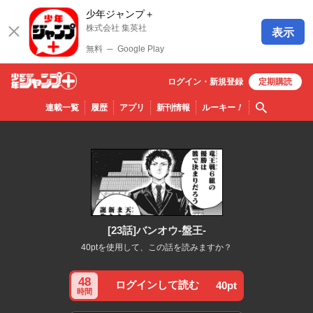
少年ジャンプ＋
株式会社 集英社
表示
無料
─
Google Play
ログイン・
新規
登録
定期購読
少年ジ
検索
連載一覧
履歴
アプリ
新刊情報
ルーキー
！
ャンプ
＋
[23話]バンオウ-盤王-
40ptを使用して、この話を読みますか？
48
ログインして読む
40pt
時間