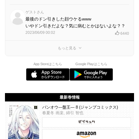
ゲストさん
最後のドン引きした顔ウケるwww
いやドン引きだよな？気に病むとかはないよな？？
2023/06/09 00:02
6440
もっと見る
App Storeはこちら
Google Playはこちら
最新巻情報
バンオウ―盤王― 8 (ジャンプコミックス)
春夏冬 画楽, 綿引 智也