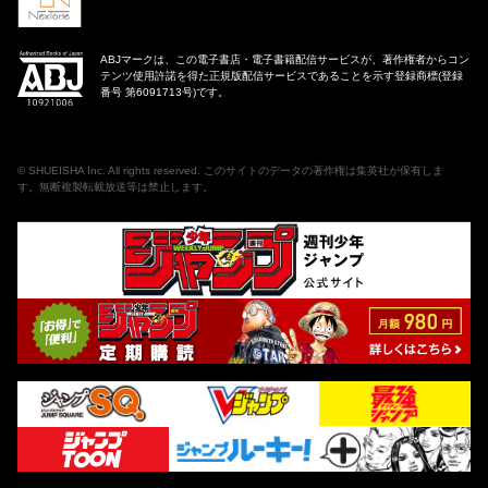
ABJマークは、この電子書店・電子書籍配信サービスが、著作権者からコン
テンツ使用許諾を得た正規版配信サービスであることを示す登録商標(登録
番号 第6091713号)です。
©
SHUEISHA Inc
. All rights reserved. このサイトのデータの著作権は集英社が保有しま
す。無断複製転載放送等は禁止します。