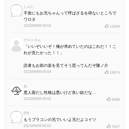
しんた
不覚にもお兄ちゃんって呼ばざるを得ないところで
ワロタ
2023/06/09 00:02
13264
ゲストさん
「いいぞいいぞ！俺が求めていたのはこれだ！！こ
れが見たかった！！」
読者もお前の姿を見てそう思ってんだぞ隆ノ介
2023/06/09 00:04
10674
あ
悪人面だし性格は悪いけど良い奴だな…
2023/06/09 00:02
9499
P3I
もうブラコンの兄でいいよ兄だよコイツ
2023/06/09 00:02
7637