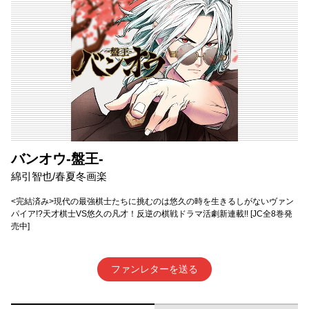
バンオウ-盤王-
綿引智也/春夏冬画楽
<完結済み>現代の最強棋士たちに挑むのは悠久の時を生きるしがないヴァン
パイア!?天才棋士VS悠久の凡才！反逆の棋戦ドラマ活劇新連載!! [JC全8巻発
売中]
ファンレターを送る