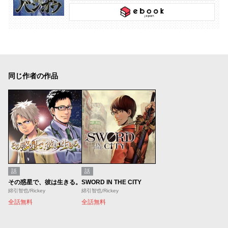
同じ作者の作品
話
話
その惑星で、彼は生きる。
SWORD IN THE CITY
綿引智也/Rickey
綿引智也/Rickey
全話無料
全話無料