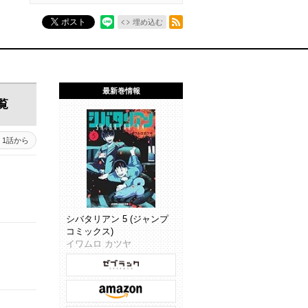
RSSフィード
ポスト
埋め込む
最新巻情報
覧
1話から
シバタリアン 5 (ジャンプ
コミックス)
イワムロ カツヤ