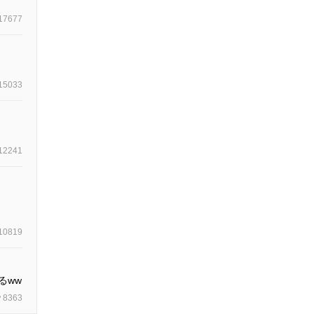
17677
15033
12241
10819
るww
8363