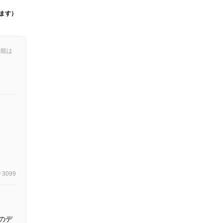
ます）
機能は
3099
のデ