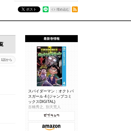
RSSフィード
ポスト
埋め込む
最新巻情報
覧
1話から
スパイダーマン：オクトパ
スガール 4 (ジャンプコミ
ックスDIGITAL)
古橋秀之, 別天荒人