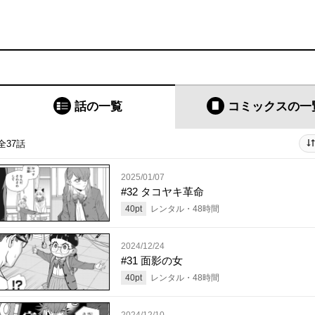
話の一覧
コミックス
の一
全37話
2025/01/07
#32 タコヤキ革命
40
pt
レンタル・
48
時間
2024/12/24
#31 面影の女
40
pt
レンタル・
48
時間
2024/12/10