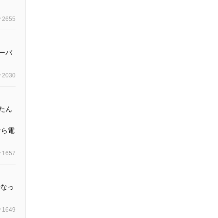
2655
ーバ
2030
たん
eなら電
1657
やなっ
1649