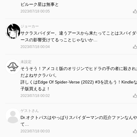
ビルーク星は無事と
2023/07/18 00:05
ジョーカー
サクラスパイダー、違うアースから来たってことはスパイダ
ースの影響受けてるっことじゃないか…
2023/07/18 00:04
未設定
そうそう！アメコミ版のオリジンでヒドラの手の者に殺され
だよねサクラパパ。
詳しくはEdge Of Spider-Verse (2022) #3を読もう！Kindl
子版買えるよ！
2023/07/18 00:02
ゲストさん
Dr.オクトパスはやっぱりスパイダーマンの厄介ファンなん
て…
2023/07/18 00:03