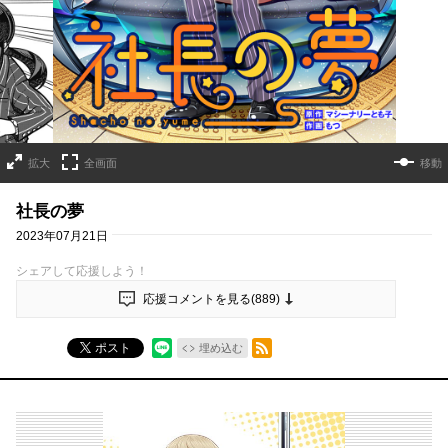
拡大
全画面
移動
社長の夢
2023年07月21日
シェアして応援しよう！
応援コメントを見る(
889
)
RSSフィード
ポスト
埋め込む