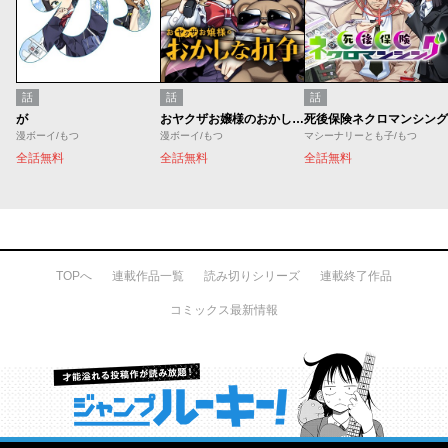
話
話
話
が
おヤクザお嬢様のおかしな抗争
死後保険ネクロマンシング
漫ボーイ/もつ
漫ボーイ/もつ
マシーナリーとも子/もつ
全話無料
全話無料
全話無料
TOPへ
連載作品一覧
読み切りシリーズ
連載終了作品
コミックス最新情報
才能溢れる投稿作が読み放題！ ジャンプルーキー！