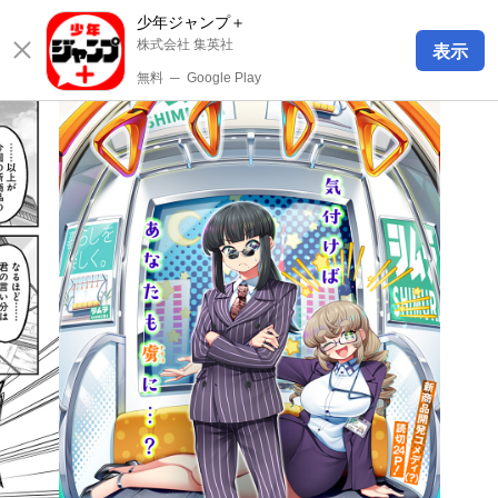
少年ジャンプ＋
株式会社 集英社
表示
無料
─
Google Play