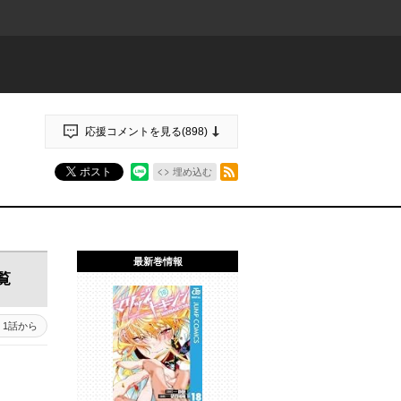
応援コメントを見る(
898
)
RSSフィード
ポスト
埋め込む
最新巻情報
覧
1話から