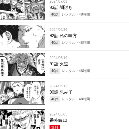
2024/07/03
93話 闇討ち
40
pt
レンタル・
48
時間
2024/06/26
92話 私の味方
40
pt
レンタル・
48
時間
2024/06/19
91話 火道
40
pt
レンタル・
48
時間
2024/06/12
90話 忌み子
40
pt
レンタル・
48
時間
2024/06/05
番外編19
無料