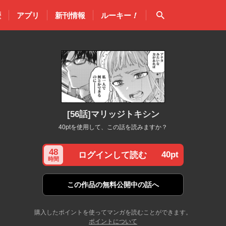
検索
歴
アプリ
新刊情報
ルーキー
！
[56話]マリッジトキシン
40ptを使用して、この話を読みますか？
48
40pt
ログインして読む
時間
この作品の
無料公開中の話へ
購入したポイントを使ってマンガを読むことができます。
ポイントについて