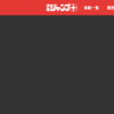
連載一覧
履
少年ジャン
プ＋