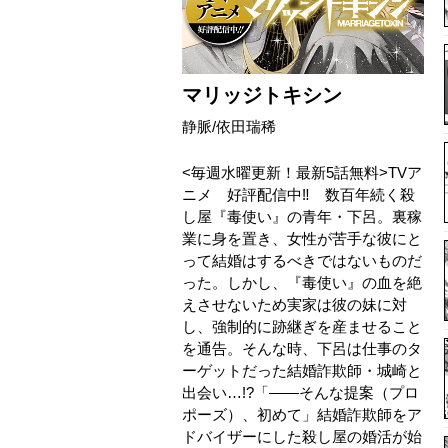
マリッジトキシン
静脈/依田瑞稀
<毎週水曜更新！最新5話無料>TVア
ニメ 好評配信中‼ 数百年続く殺
し屋『毒使い』の青年・下呂。裏稼
業に身を置き、女性が苦手な彼にと
って結婚はするべきではないものだ
った。しかし、『毒使い』の血を絶
えさせないため実家は彼の妹に対
し、強制的に跡継ぎを産ませること
を通告。そんな時、下呂は仕事のタ
ーゲットだった結婚詐欺師・城崎と
出会い…!?「――そんな提案（プロ
ポーズ）、初めて」結婚詐欺師をア
ドバイザーにした殺し屋の婚活が始